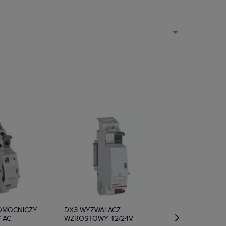
e
Na zamówienie
POMOCNICZY
DX3 WYZWALACZ
V AC
WZROSTOWY 12/24V