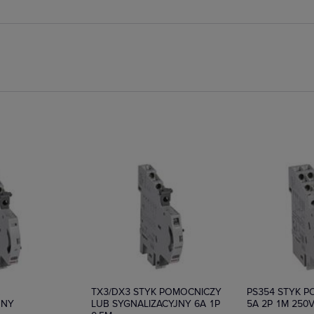
ie
Na zamówienie
Na zamówieni
K
TX3/DX3 STYK POMOCNICZY
PS354 STYK 
JNY
LUB SYGNALIZACYJNY 6A 1P
5A 2P 1M 250