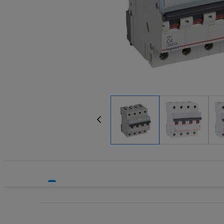
Systemy HVAC
Transform
Technika grzewcza
Wkładki be
Technika instalacyjna
Wkładki be
Wyłączniki
Wyłącznik
Wyłącznik
Wyłącznik
Wyłączniki
Wyłączniki
Wyłącznik
Wyzwalacz
Wyzwalacz
Zegary ste