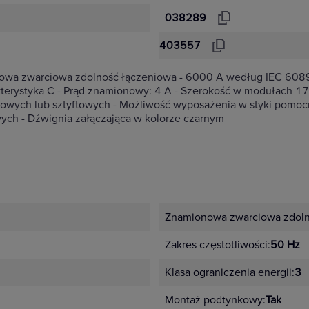
038289
403557
onowa zwarciowa zdolność łączeniowa - 6000 A według IEC 60
erystyka C - Prąd znamionowy: 4 A - Szerokość w modułach 17
owych lub sztyftowych - Możliwość wyposażenia w styki pomocni
ych - Dźwignia załączająca w kolorze czarnym
Znamionowa zwarciowa zdoln
Zakres częstotliwości:
50 Hz
Klasa ograniczenia energii:
3
Montaż podtynkowy:
Tak