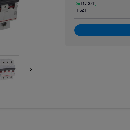
117 SZT
atory dzwonkowe
zpiecznikowe cylindryczne
1 SZT
zpiecznikowe cylindryczne miniaturowe
 i bloki różnicowoprądowe
i nadmiarowoprądowe
i przeciwpożarowe
i różnicowoprądowe z członem nadprądowym
 selektywne
 taryfowe
i zmierzchowe
e podnapięciowe
e wzrostowe
rujące analogowe i cyfrowe