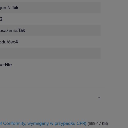
gun N:
Tak
2
sażenia:
Tak
odułów:
4
we:
Nie
 of Conformity, wymagany w przypadku CPR)
(669.47 KB)