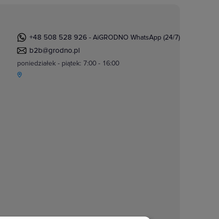
+48 508 528 926
- AiGRODNO WhatsApp (24/7)
b2b@grodno.pl
poniedziałek - piątek: 7:00 - 16:00