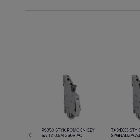
Dostępny
Na zamówien
PS350 STYK POMOCNICZY
TX3/DX3 STY
5A 1Z 0.5M 250V AC
SYGNALIZACY