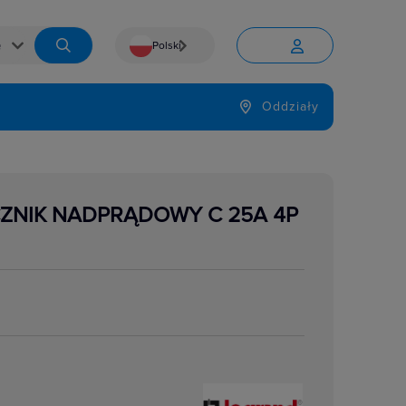
Polski


Język
Oddziały

ZNIK NADPRĄDOWY C 25A 4P