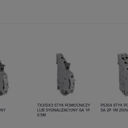
ie
Na zamówienie
Na zamówieni
K
TX3/DX3 STYK POMOCNICZY
PS354 STYK 
JNY
LUB SYGNALIZACYJNY 6A 1P
5A 2P 1M 250
0.5M