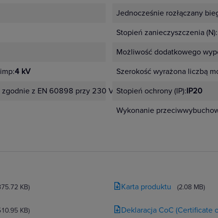
Jednocześnie rozłączany bie
Stopień zanieczyszczenia (N):
Możliwość dodatkowego wypo
imp:
4 kV
Szerokość wyrażona liczbą m
 zgodnie z EN 60898 przy 230 V:
16 kA
Stopień ochrony (IP):
IP20
Wykonanie przeciwwybucho
Karta produktu
375.72 KB)
(2.08 MB)
Deklaracja CoC (Certificate
510.95 KB)