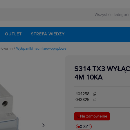
OUTLET
STREFA WIEDZY
ułowa nn
Wyłączniki nadmiarowoprądowe
rnej
schodowe
ezerwowego
iskrzenia
modułowe
S314 TX3 WYŁĄC
odułowe
lektrycznych
dułowe
4M 10KA
ki mocy
bezpiecznikowe do wkładek cylindrycznych
akcesoria
i impulsowe
404258
 instalacyjne
 modułowe
043825
 temperatury
i bezpiecznikowe D0
kowe
 i przełączniki
Na zamówienie
w elektrycznych
ze
 modułowe
ocnicze
0 SZT
eniowe widełkowe i sztyftowe