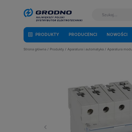
PRODUKTY
PRODUCENCI
NOWOŚCI
Strona główna
Produkty
Aparatura i automatyka
Aparatura mod
Akcesoria montażowe
Aparatura do kompensacji mocy bie
Automaty 
Aparatura i automatyka
Aparatura i urządzenia zasilania r
Detektory 
Automatyka Budynkowa
Aparatura modułowa nn
Dzwonki 
Baterie, akumulatory
Aparatura pomiarowa
Gniazda m
Fotowoltaika
Aparatura rozruchowa do silników e
Lampki mo
Kable i przewody
Aparatura średniego napięcia
Ograniczni
Łączniki i gniazda
Aparatura zasilająca
Podstawy 
Narzędzia i mierniki
Automatyka przemysłowa
Pozostałe 
Ochrona odgromowa
Czujniki i wyłączniki krańcowe
Przekaźnik
Odzież ochronna i BHP
Elementy pasywne
Przekaźniki
Osprzęt siłowy, przenośny
Elementy sterowania i sygnalizacji
Przyciski
Oświetlenie
Optoelektronika
Regulatory
Pompy ciepła
Przekaźniki
Rozłącznik
Prowadzenie kabli
Rozłączniki i podstawy bezpieczni
Rozłączniki
Rozdzielnice i obudowy
Sterownie i zabezpieczenie silnikó
Ściemniac
Sieci zewnętrzne
Wyłączniki, rozłączniki
Styczniki
Stacje ładowania
Styki pom
Systemy bezpieczeństwa
Szyny łącz