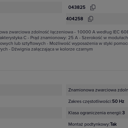
043825
404258
onowa zwarciowa zdolność łączeniowa - 10000 A według IEC 6
kterystyka C - Prąd znamionowy: 25 A - Szerokość w modułach
owych lub sztyftowych - Możliwość wyposażenia w styki pomocni
ych - Dźwignia załączająca w kolorze czarnym
Znamionowa zwarciowa zdoln
Zakres częstotliwości:
50 Hz
Klasa ograniczenia energii:
3
Montaż podtynkowy:
Tak