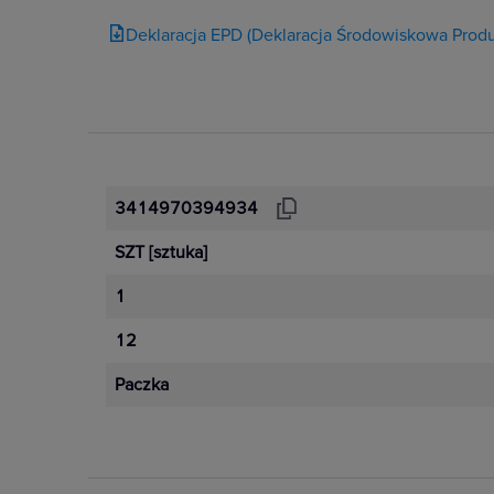
Deklaracja EPD (Deklaracja Środowiskowa Produ
3414970394934
SZT
[sztuka]
1
12
Paczka