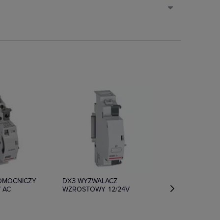
e
Na zamówienie
POMOCNICZY
DX3 WYZWALACZ
V AC
WZROSTOWY 12/24V