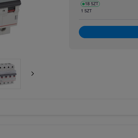
18 SZT
atory dzwonkowe
zpiecznikowe cylindryczne
1 SZT
zpiecznikowe cylindryczne miniaturowe
 i bloki różnicowoprądowe
i nadmiarowoprądowe
i przeciwpożarowe
i różnicowoprądowe z członem nadprądowym
 selektywne
 taryfowe
i zmierzchowe
e podnapięciowe
e wzrostowe
rujące analogowe i cyfrowe