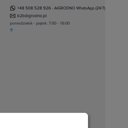
+48 508 528 926
- AiGRODNO WhatsApp (24/7)
b2b@grodno.pl
poniedziałek - piątek: 7:00 - 16:00