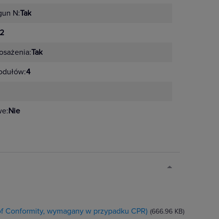
gun N:
Tak
2
sażenia:
Tak
odułów:
4
we:
Nie
 of Conformity, wymagany w przypadku CPR)
(666.96 KB)