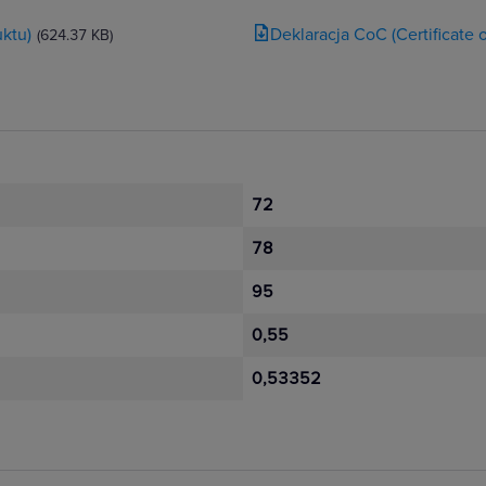
ktu)
Deklaracja CoC (Certificate
(624.37 KB)
72
78
95
0,55
0,53352