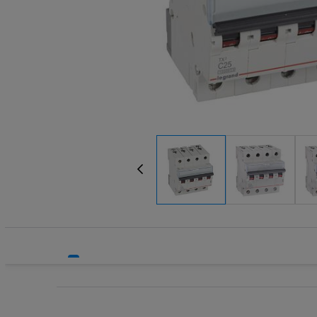
Systemy HVAC
Transform
Technika grzewcza
Wkładki be
Technika instalacyjna
Wkładki be
Wyłączniki
Wyłącznik
Wyłącznik
Wyłącznik
Wyłączniki
Wyłączniki
Wyłącznik
Wyzwalacz
Wyzwalacz
Zegary ste