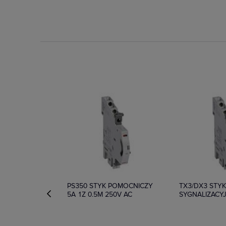
Dostępny
Na zamówien
PS350 STYK POMOCNICZY
TX3/DX3 STY
5A 1Z 0.5M 250V AC
SYGNALIZACY