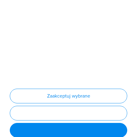
Sklep
Produkty
Producenci
Nowości
Outlet
Informacje
Regulamin
Polityka prywatności
Regulamin usługi newsletter
Zakup urządzeń z czynnikiem chłodniczym
Warunki dostaw
Lista oddziałów
Konfiguratory
Zaakceptuj wybrane
Najczęściej zadawane pytania
RODO
Powered by
Certusoft
Social media