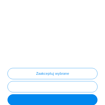
Sklep
Produkty
Producenci
Nowości
Outlet
Informacje
Regulamin
Polityka prywatności
Regulamin usługi newsletter
Zakup urządzeń z czynnikiem chłodniczym
Warunki dostaw
Lista oddziałów
Konfiguratory
Zaakceptuj wybrane
Najczęściej zadawane pytania
RODO
Powered by
Certusoft
Social media