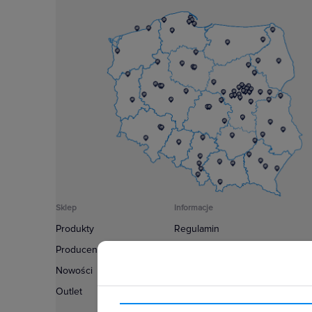
Sklep
Informacje
Produkty
Regulamin
Producenci
Polityka prywatności
Nowości
Regulamin usługi newsletter
Outlet
Zakup urządzeń z czynnikiem c