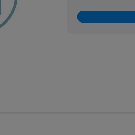
 do czujników fotoelektrycznych
akcesoria
 złącza do wyłączników i czujników
 awaryjne cięgnowe
i czujniki ciśnieniowe
 krańcowe
i magnetyczne bezpieczeństwa
i pływakowe