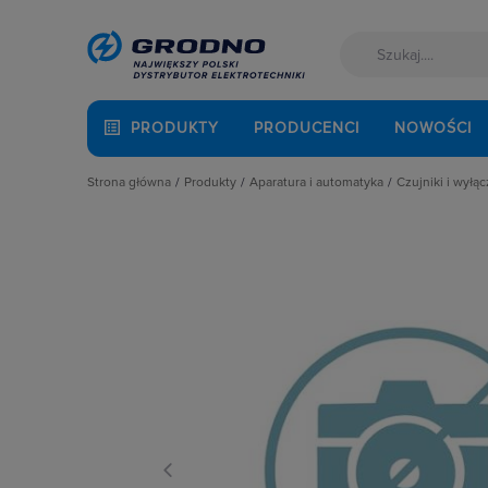
PRODUKTY
PRODUCENCI
NOWOŚCI
Strona główna
Produkty
Aparatura i automatyka
Czujniki i wyłą
Akcesoria montażowe
Aparatura do kompensacji mocy bie
Czujniki ci
Aparatura i automatyka
Aparatura i urządzenia zasilania r
Czujniki f
Automatyka Budynkowa
Aparatura modułowa nn
Czujniki i
Baterie, akumulatory
Aparatura pomiarowa
Czujniki 
Fotowoltaika
Aparatura rozruchowa do silników e
Czujniki n
Kable i przewody
Aparatura średniego napięcia
Czujniki o
Łączniki i gniazda
Aparatura zasilająca
Czujniki 
Narzędzia i mierniki
Automatyka przemysłowa
Czujniki p
Ochrona odgromowa
Czujniki i wyłączniki krańcowe
Czujniki 
Odzież ochronna i BHP
Elementy pasywne
Czujniki t
Osprzęt siłowy, przenośny
Elementy sterowania i sygnalizacji
Czujniki t
Oświetlenie
Optoelektronika
Czujniki u
Pompy ciepła
Przekaźniki
Dławiki do
Prowadzenie kabli
Rozłączniki i podstawy bezpieczni
Enkodery
Rozdzielnice i obudowy
Sterownie i zabezpieczenie silnikó
Głowice n
Sieci zewnętrzne
Wyłączniki, rozłączniki
Klucze do
Stacje ładowania
Kontaktro
Systemy bezpieczeństwa
Kurtyny św