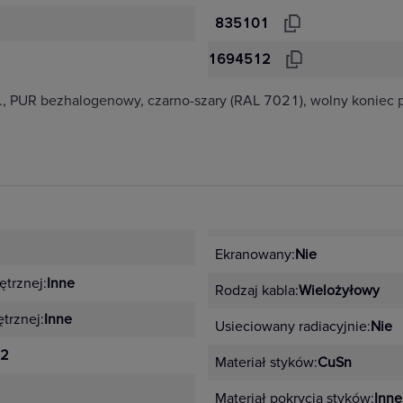
835101
1694512
., PUR bezhalogenowy, czarno-szary (RAL 7021), wolny koniec
Ekranowany:
Nie
ętrznej:
Inne
Rodzaj kabla:
Wielożyłowy
trznej:
Inne
Usieciowany radiacyjnie:
Nie
2
Materiał styków:
CuSn
Materiał pokrycia styków:
Inne