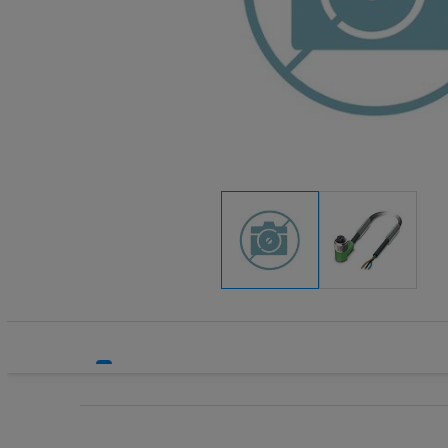
Systemy HVAC
Odbłyśniki
Technika grzewcza
Pozostałe 
Technika instalacyjna
Przewody i
Wyłączniki
Wyłączniki 
Wyłączniki
Wyłącznik
Wyłącznik