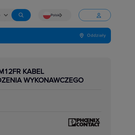
Polski


Język
Oddziały

/M12FR KABEL
DZENIA WYKONAWCZEGO