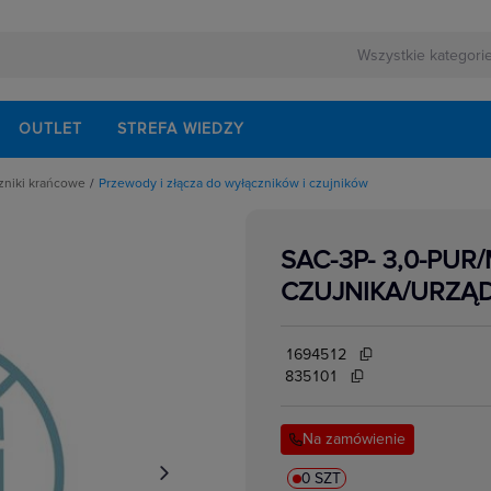
OUTLET
STREFA WIEDZY
czniki krańcowe
Przewody i złącza do wyłączników i czujników
rnej
śnienia
ezerwowego
otoelektryczne
ndukcyjne
SAC-3P- 3,0-PUR
magnetyczne
lektrycznych
acisku
CZUJNIKA/URZĄ
dległości
pojemnościowe
rzepływu
światłowodowe
1694512
emperatury
ermostatyczne
835101
ltradzwiękowe
 wyłączników krańcowych
kowe
Na zamówienie
w elektrycznych
apędowe wyłączników krańcowych
 wyłączników krańcowych
ny
0 SZT
ietlne