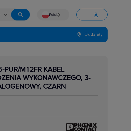
Polski


Język
Oddziały

,5-PUR/M12FR KABEL
DZENIA WYKONAWCZEGO, 3-
HALOGENOWY, CZARN