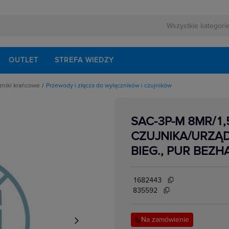
OUTLET
STREFA WIEDZY
czniki krańcowe
Przewody i złącza do wyłączników i czujników
rnej
śnienia
ezerwowego
otoelektryczne
ndukcyjne
SAC-3P-M 8MR/1
magnetyczne
lektrycznych
acisku
CZUJNIKA/URZĄ
dległości
pojemnościowe
BIEG., PUR BEZ
rzepływu
światłowodowe
emperatury
ermostatyczne
1682443
ltradzwiękowe
 wyłączników krańcowych
835592
kowe
w elektrycznych
apędowe wyłączników krańcowych
 wyłączników krańcowych
Na zamówienie
ny
ietlne