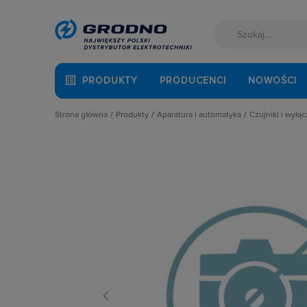
PRODUKTY
PRODUCENCI
NOWOŚCI
Strona główna
Produkty
Aparatura i automatyka
Czujniki i wyłą
Akcesoria montażowe
Aparatura do kompensacji mocy bie
Czujniki ci
Aparatura i automatyka
Aparatura i urządzenia zasilania r
Czujniki f
Automatyka Budynkowa
Aparatura modułowa nn
Czujniki i
Baterie, akumulatory
Aparatura pomiarowa
Czujniki 
Fotowoltaika
Aparatura rozruchowa do silników e
Czujniki n
Kable i przewody
Aparatura średniego napięcia
Czujniki o
Łączniki i gniazda
Aparatura zasilająca
Czujniki 
Narzędzia i mierniki
Automatyka przemysłowa
Czujniki p
Ochrona odgromowa
Czujniki i wyłączniki krańcowe
Czujniki 
Odzież ochronna i BHP
Elementy pasywne
Czujniki t
Osprzęt siłowy, przenośny
Elementy sterowania i sygnalizacji
Czujniki t
Oświetlenie
Optoelektronika
Czujniki u
Pompy ciepła
Przekaźniki
Dławiki do
Prowadzenie kabli
Rozłączniki i podstawy bezpieczni
Enkodery
Rozdzielnice i obudowy
Sterownie i zabezpieczenie silnikó
Głowice n
Sieci zewnętrzne
Wyłączniki, rozłączniki
Klucze do
Stacje ładowania
Kontaktro
Systemy bezpieczeństwa
Kurtyny św