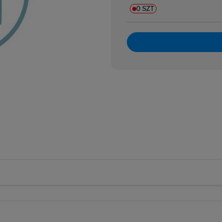
 do czujników fotoelektrycznych
0 SZT
akcesoria
 złącza do wyłączników i czujników
 awaryjne cięgnowe
i czujniki ciśnieniowe
 krańcowe
i magnetyczne bezpieczeństwa
i pływakowe