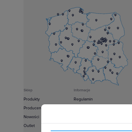
Sklep
Informacje
Produkty
Regulamin
Producenci
Polityka prywatności
Nowości
Regulamin usługi newsletter
Outlet
Zakup urządzeń z czynnikiem c