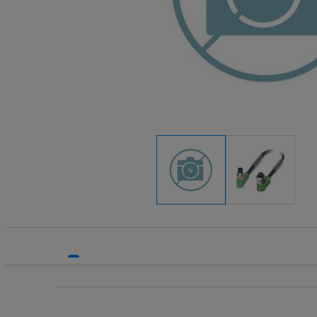
Systemy HVAC
Odbłyśniki
Technika grzewcza
Pozostałe 
Technika instalacyjna
Przewody i
Wyłączniki
Wyłączniki 
Wyłączniki
Wyłącznik
Wyłącznik