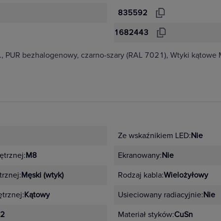
835592
1682443
., PUR bezhalogenowy, czarno-szary (RAL 7021), Wtyki kątowe
Ze wskaźnikiem LED:
Nie
ętrznej:
M8
Ekranowany:
Nie
rznej:
Męski (wtyk)
Rodzaj kabla:
Wielożyłowy
trznej:
Kątowy
Usieciowany radiacyjnie:
Nie
2
Materiał styków:
CuSn