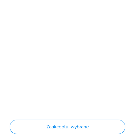
poniedziałek - piątek: 7:00 - 16:00
Sklep
Produkty
Producenci
Nowości
Outlet
Informacje
Regulamin
Polityka prywatności
Regulamin usługi newsletter
Zakup urządzeń z czynnikiem chłodniczym
Warunki dostaw
Lista oddziałów
Konfiguratory
Zaakceptuj wybrane
Najczęściej zadawane pytania