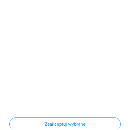
poniedziałek - piątek: 7:00 - 16:00
Sklep
Produkty
Producenci
Nowości
Outlet
Informacje
Regulamin
Polityka prywatności
Regulamin usługi newsletter
Zakup urządzeń z czynnikiem chłodniczym
Warunki dostaw
Lista oddziałów
Konfiguratory
Zaakceptuj wybrane
Najczęściej zadawane pytania