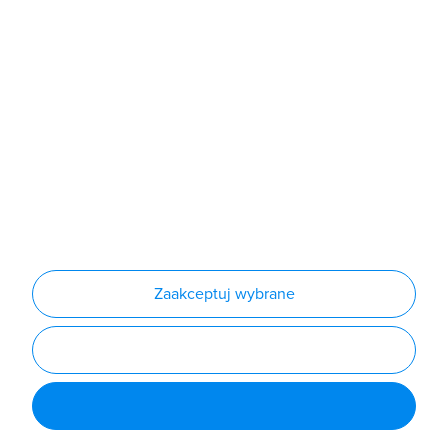
Produkty
Producenci
Nowości
Outlet
Informacje
Regulamin
Polityka prywatności
Regulamin usługi newsletter
Zakup urządzeń z czynnikiem chłodniczym
Warunki dostaw
Lista oddziałów
Konfiguratory
Zaakceptuj wybrane
Najczęściej zadawane pytania
RODO
Powered by
Certusoft
Social media