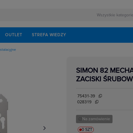
OUTLET
STREFA WIEDZY
stalacyjne
owe
kowe
yczne natynkowe
SIMON 82 MECHA
yczne podtynkowe
cyjne
ZACISKI ŚRUBOW
edialne, HDMI,USB
łe,ekwipotencjalne,
ormatyczne
e
75431-39
e
028319
Na zamówienie
0 SZT