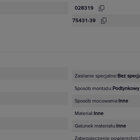
028319
75431-39
Zasilanie specjalne:
Bez specja
Sposób montażu:
Podtynkowy
Sposób mocowania:
Inne
Materiał:
Inne
Gatunek materiału:
Inne
Zabezpieczenie powierzchni: