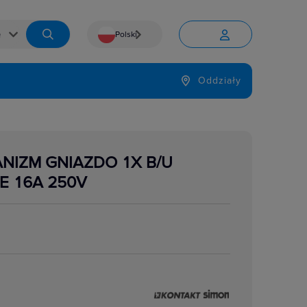
Polski


Język
Oddziały

NIZM GNIAZDO 1X B/U
E 16A 250V