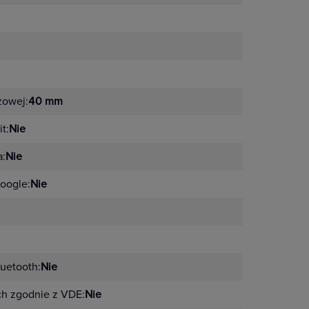
żowej:
40 mm
t:
Nie
a:
Nie
oogle:
Nie
uetooth:
Nie
ch zgodnie z VDE:
Nie