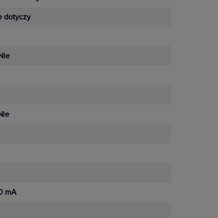
e dotyczy
Nie
Nie
0 mA