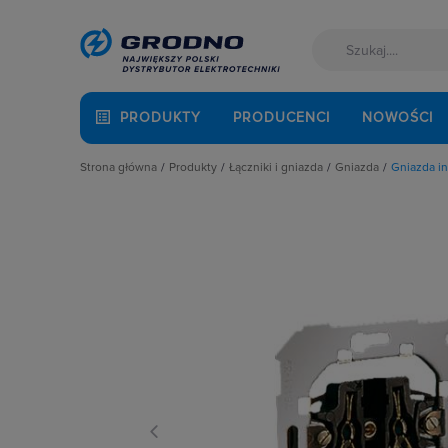
PRODUKTY
PRODUCENCI
NOWOŚCI
Strona główna
Produkty
Łączniki i gniazda
Gniazda
Gniazda in
Akcesoria montażowe
Akcesoria
Gniazda anten
Aparatura i automatyka
Gniazda
Gniazda głośni
Automatyka Budynkowa
Łączniki instalacyjne
Gniazda hermet
Baterie, akumulatory
Osprzęt M45
Gniazda hermet
Fotowoltaika
Przyciski
Gniazda instala
Kable i przewody
Puszki instalacyjne
Gniazda multim
Łączniki i gniazda
Ramki, klawisze, plakietki
Gniazda pozosta
Narzędzia i mierniki
Ściemniacze
Gniazda teleinf
Ochrona odgromowa
Słupki i kolumny zasilające
Wpusty kablow
Odzież ochronna i BHP
Termostaty i regulatory
Zestawy łączon
Osprzęt siłowy, przenośny
Oświetlenie
Pompy ciepła
Prowadzenie kabli
Rozdzielnice i obudowy
Sieci zewnętrzne
Stacje ładowania
Systemy bezpieczeństwa