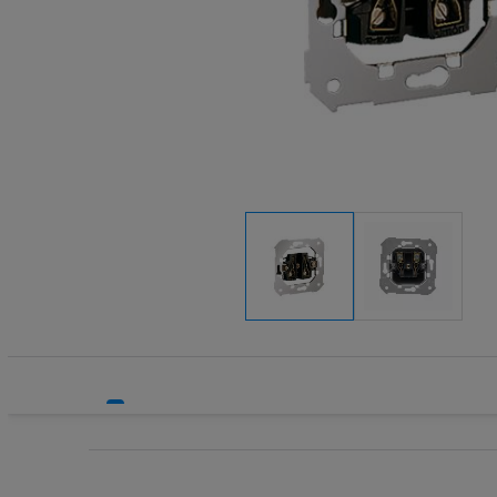
Systemy HVAC
Technika grzewcza
Technika instalacyjna