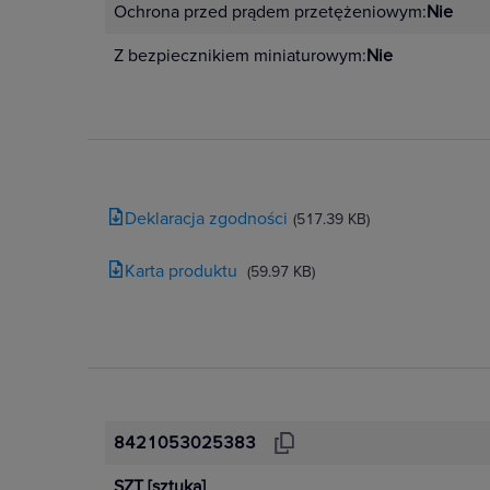
Ochrona przed prądem przetężeniowym:
Nie
Z bezpiecznikiem miniaturowym:
Nie
Deklaracja zgodności
(517.39 KB)
Karta produktu
(59.97 KB)
8421053025383
SZT
[sztuka]