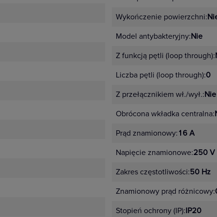
Wykończenie powierzchni:
Ni
Model antybakteryjny:
Nie
Z funkcją pętli (loop through):
Liczba pętli (loop through):
0
Z przełącznikiem wł./wył.:
Nie
Obrócona wkładka centralna:
Prąd znamionowy:
16 A
Napięcie znamionowe:
250 V
Zakres częstotliwości:
50 Hz
Znamionowy prąd różnicowy:
Stopień ochrony (IP):
IP20