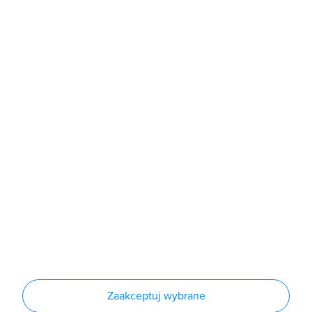
poniedziałek - piątek: 7:00 - 16:00
Sklep
Produkty
Producenci
Nowości
Outlet
Informacje
Regulamin
Polityka prywatności
Regulamin usługi newsletter
Zakup urządzeń z czynnikiem chłodniczym
Warunki dostaw
Lista oddziałów
Konfiguratory
Zaakceptuj wybrane
Najczęściej zadawane pytania