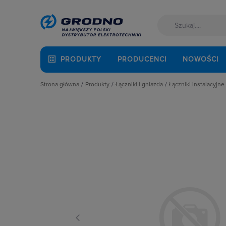
PRODUKTY
PRODUCENCI
NOWOŚCI
Strona główna
Produkty
Łączniki i gniazda
Łączniki instalacyjne
Akcesoria montażowe
Akcesoria
Łączniki hotel
Aparatura i automatyka
Gniazda
Łączniki krzyż
Automatyka Budynkowa
Łączniki instalacyjne
Łączniki miniat
Baterie, akumulatory
Osprzęt M45
Łączniki obroto
Fotowoltaika
Przyciski
Łączniki pojed
Kable i przewody
Puszki instalacyjne
Łączniki schod
Kuchnia i łazienka
Ramki, klawisze, plakietki
Łączniki świec
Łączniki i gniazda
Ściemniacze
Łączniki wielo
Narzędzia i mierniki
Słupki i kolumny zasilające
Łaczniki żaluzj
Ochrona odgromowa
Termostaty i regulatory
Radia i głośniki
Odzież ochronna i BHP
Osprzęt siłowy, przenośny
Oświetlenie
Pompy ciepła
Prowadzenie kabli
Rozdzielnice i obudowy
Sieci zewnętrzne
Stacje ładowania