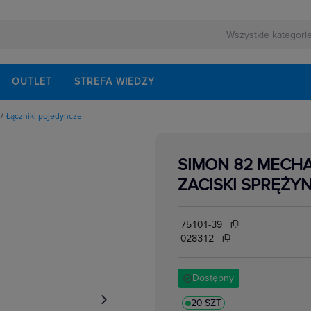
OUTLET
STREFA WIEDZY
Łączniki pojedyncze
owe
owe
urowe
SIMON 82 MECHA
we wielostopniowe
yncze
ZACISKI SPRĘŻY
owe
znikowe
biegunowe
owe
75101-39
028312
Dostępny
20 SZT