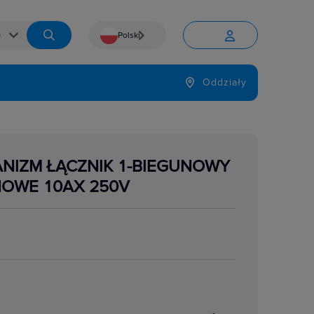
Polski


Język
Oddziały

NIZM ŁĄCZNIK 1-BIEGUNOWY
NOWE 10AX 250V