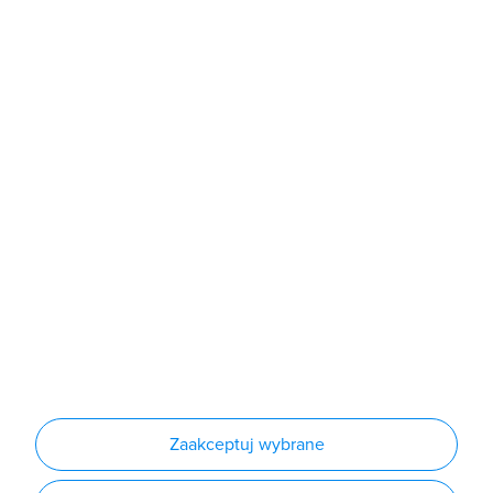
poniedziałek - piątek: 7:00 - 16:00
Sklep
Produkty
Producenci
Nowości
Outlet
Informacje
Regulamin
Polityka prywatności
Regulamin usługi newsletter
Zakup urządzeń z czynnikiem chłodniczym
Warunki dostaw
Lista oddziałów
Konfiguratory
Zaakceptuj wybrane
Najczęściej zadawane pytania
RODO