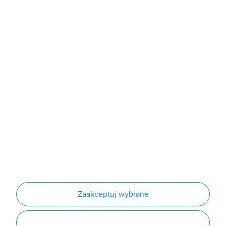
Sklep
Produkty
Producenci
Nowości
Outlet
Informacje
Regulamin
Polityka prywatności
Regulamin usługi newsletter
Zakup urządzeń z czynnikiem chłodniczym
Warunki dostaw
Lista oddziałów
Konfiguratory
Zaakceptuj wybrane
Najczęściej zadawane pytania
RODO