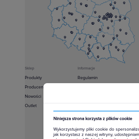
Sklep
Informacje
Produkty
Regulamin
Producenci
Polityka prywatności
Nowości
Regulamin usługi newsletter
Outlet
Zakup urządzeń z czynnikiem c
Warunki dostaw
Niniejsza strona korzysta z plików cookie
Lista oddziałów
Wykorzystujemy pliki cookie do spersonalizo
Konfiguratory
jak korzystasz z naszej witryny, udostępni