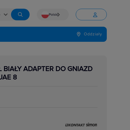
Polski


Język
Oddziały

 BIAŁY ADAPTER DO GNIAZD
UAE 8