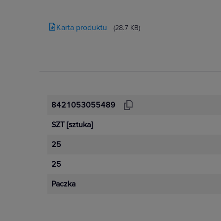
Karta produktu
(28.7 KB)
8421053055489
SZT
[sztuka]
25
25
Paczka