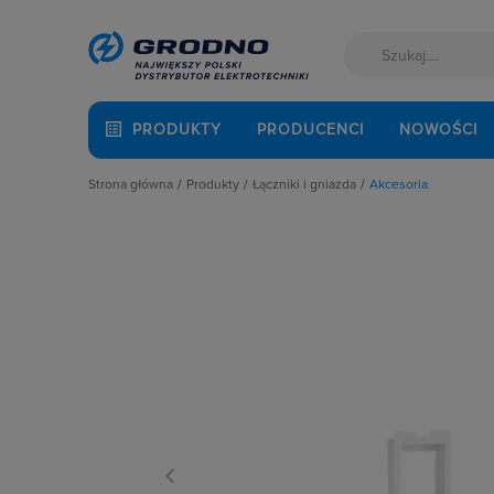
PRODUKTY
PRODUCENCI
NOWOŚCI
Strona główna
Produkty
Łączniki i gniazda
Akcesoria
Akcesoria montażowe
Akcesoria
Aparatura i automatyka
Gniazda
Automatyka Budynkowa
Łączniki instalacyjne
Baterie, akumulatory
Osprzęt M45
Fotowoltaika
Przyciski
Kable i przewody
Puszki instalacyjne
Łączniki i gniazda
Ramki, klawisze, plakietki
Narzędzia i mierniki
Ściemniacze
Ochrona odgromowa
Słupki i kolumny zasilające
Odzież ochronna i BHP
Termostaty i regulatory
Osprzęt siłowy, przenośny
Oświetlenie
Pompy ciepła
Prowadzenie kabli
Rozdzielnice i obudowy
Sieci zewnętrzne
Stacje ładowania
Systemy bezpieczeństwa