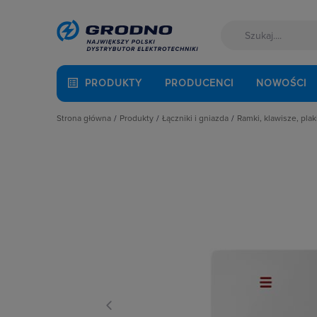
PRODUKTY
PRODUCENCI
NOWOŚCI
Strona główna
Produkty
Łączniki i gniazda
Ramki, klawisze, plak
Akcesoria montażowe
Akcesoria
Klawisze
Aparatura i automatyka
Gniazda
Plakietki, zaśle
Automatyka Budynkowa
Łączniki instalacyjne
Ramki
Baterie, akumulatory
Osprzęt M45
Fotowoltaika
Przyciski
Kable i przewody
Puszki instalacyjne
Łączniki i gniazda
Ramki, klawisze, plakietki
Narzędzia i mierniki
Ściemniacze
Ochrona odgromowa
Słupki i kolumny zasilające
Odzież ochronna i BHP
Termostaty i regulatory
Osprzęt siłowy, przenośny
Oświetlenie
Pompy ciepła
Prowadzenie kabli
Rozdzielnice i obudowy
Sieci zewnętrzne
Stacje ładowania
Systemy bezpieczeństwa