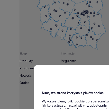
Sklep
Informacje
Produkty
Regulamin
Producenci
Polityka prywatności
Nowości
Regulamin usługi newsletter
Outlet
Zakup urządzeń z czynnikiem c
Warunki dostaw
Niniejsza strona korzysta z plików cookie
Lista oddziałów
Wykorzystujemy pliki cookie do spersonalizo
Konfiguratory
jak korzystasz z naszej witryny, udostępni