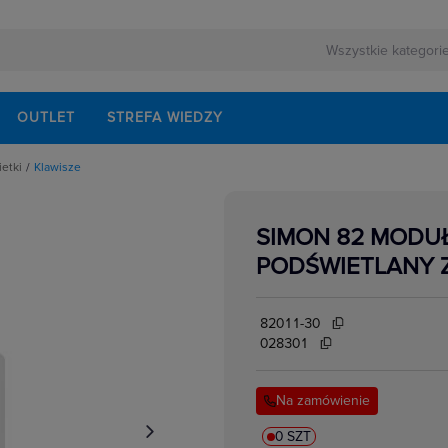
OUTLET
STREFA WIEDZY
ietki
Klawisze
pki, osłonki do ramek
SIMON 82 MODUŁ
PODŚWIETLANY 
82011-30
028301
Na zamówienie
0 SZT