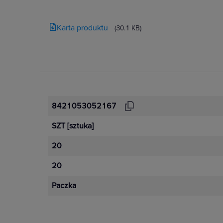
Karta produktu
(30.1 KB)
8421053052167
SZT
[sztuka]
20
20
Paczka