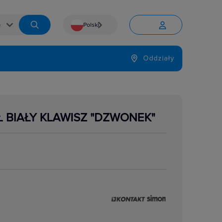
Polski


Język
Oddziały

 BIAŁY KLAWISZ "DZWONEK"