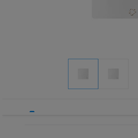
Systemy HVAC
Technika grzewcza
Technika instalacyjna