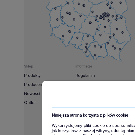
Sklep
Informacje
Produkty
Regulamin
Producenci
Polityka prywatności
Nowości
Regulamin usługi newsletter
Outlet
Zakup urządzeń z czynnikiem c
Warunki dostaw
Niniejsza strona korzysta z plików cookie
Lista oddziałów
Wykorzystujemy pliki cookie do spersonalizo
Konfiguratory
jak korzystasz z naszej witryny, udostępni