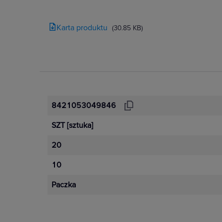
Karta produktu
(30.85 KB)
8421053049846
SZT
[sztuka]
20
10
Paczka