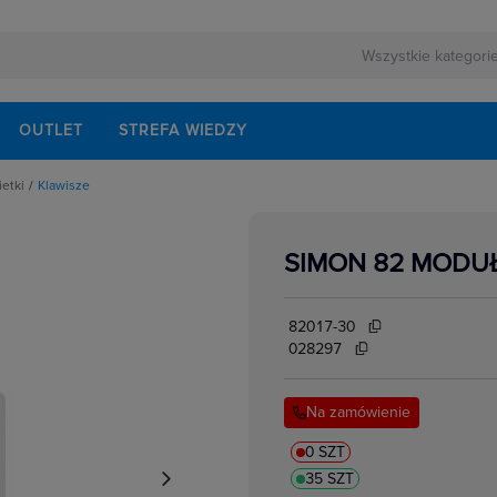
OUTLET
STREFA WIEDZY
ietki
Klawisze
pki, osłonki do ramek
SIMON 82 MODUŁ
82017-30
028297
Na zamówienie
0 SZT
35 SZT