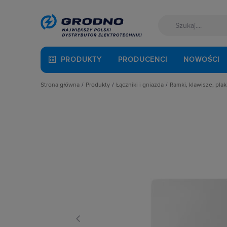
PRODUKTY
PRODUCENCI
NOWOŚCI
Strona główna
Produkty
Łączniki i gniazda
Ramki, klawisze, plak
Akcesoria montażowe
Akcesoria
Klawisze
Aparatura i automatyka
Gniazda
Plakietki, zaśle
Automatyka Budynkowa
Łączniki instalacyjne
Ramki
Baterie, akumulatory
Osprzęt M45
Fotowoltaika
Przyciski
Kable i przewody
Puszki instalacyjne
Łączniki i gniazda
Ramki, klawisze, plakietki
Narzędzia i mierniki
Ściemniacze
Ochrona odgromowa
Słupki i kolumny zasilające
Odzież ochronna i BHP
Termostaty i regulatory
Osprzęt siłowy, przenośny
Oświetlenie
Pompy ciepła
Prowadzenie kabli
Rozdzielnice i obudowy
Sieci zewnętrzne
Stacje ładowania
Systemy bezpieczeństwa