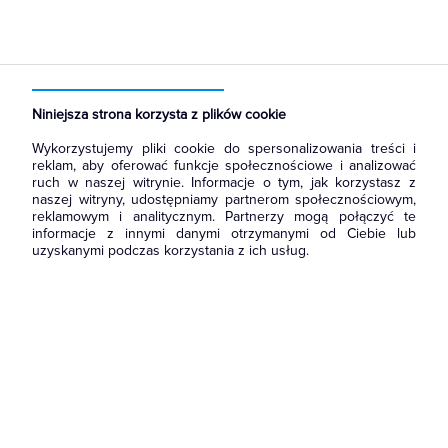
Strona główna
Produkty
Łączniki i gniazda
Ramki, klawisze, plakietki
Plakietki, zaślepki, osłonki do ramek
Niniejsza strona korzysta z plików cookie
Wykorzystujemy pliki cookie do spersonalizowania treści i
reklam, aby oferować funkcje społecznościowe i analizować
ruch w naszej witrynie. Informacje o tym, jak korzystasz z
naszej witryny, udostępniamy partnerom społecznościowym,
reklamowym i analitycznym. Partnerzy mogą połączyć te
informacje z innymi danymi otrzymanymi od Ciebie lub
uzyskanymi podczas korzystania z ich usług.