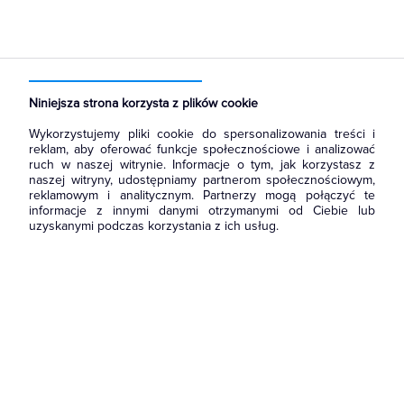
Strona główna
Produkty
Łączniki i gniazda
Ramki, klawisze, plakietki
Klawisze
Niniejsza strona korzysta z plików cookie
Wykorzystujemy pliki cookie do spersonalizowania treści i
reklam, aby oferować funkcje społecznościowe i analizować
ruch w naszej witrynie. Informacje o tym, jak korzystasz z
naszej witryny, udostępniamy partnerom społecznościowym,
reklamowym i analitycznym. Partnerzy mogą połączyć te
informacje z innymi danymi otrzymanymi od Ciebie lub
uzyskanymi podczas korzystania z ich usług.