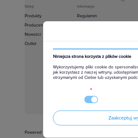
Sklep
Informacje
Produkty
Regulamin
Producenci
Polityka prywatności
Nowości
Regulamin usługi newsletter
Outlet
Zakup urządzeń z czynnikiem c
Warunki dostaw
Niniejsza strona korzysta z plików cookie
Lista oddziałów
Wykorzystujemy pliki cookie do spersonalizo
Konfiguratory
jak korzystasz z naszej witryny, udostępni
otrzymanymi od Ciebie lub uzyskanymi podcz
Najczęściej zadawane pytania
RODO
*
Zaakceptuj w
Powered by
Certusoft