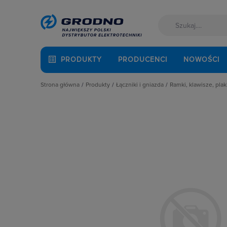
PRODUKTY
PRODUCENCI
NOWOŚCI
Strona główna
Produkty
Łączniki i gniazda
Ramki, klawisze, plak
Akcesoria montażowe
Akcesoria
Klawisze
Aparatura i automatyka
Gniazda
Plakietki, zaśle
Automatyka Budynkowa
Łączniki instalacyjne
Ramki
Baterie, akumulatory
Osprzęt M45
Fotowoltaika
Przyciski
Kable i przewody
Puszki instalacyjne
Łączniki i gniazda
Ramki, klawisze, plakietki
Narzędzia i mierniki
Ściemniacze
Ochrona odgromowa
Słupki i kolumny zasilające
Odzież ochronna i BHP
Termostaty i regulatory
Osprzęt siłowy, przenośny
Oświetlenie
Pompy ciepła
Prowadzenie kabli
Rozdzielnice i obudowy
Sieci zewnętrzne
Stacje ładowania
Systemy bezpieczeństwa