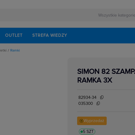
OUTLET
STREFA WIEDZY
ietki
Ramki
pki, osłonki do ramek
SIMON 82 SZAMP
RAMKA 3X
82934-34
035300
Wyprzedaż
5 SZT