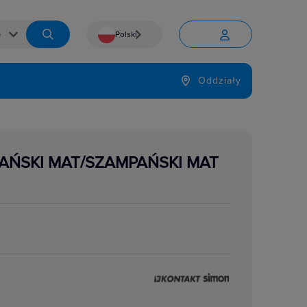
Polski


Język
Oddziały

AŃSKI MAT/SZAMPAŃSKI MAT