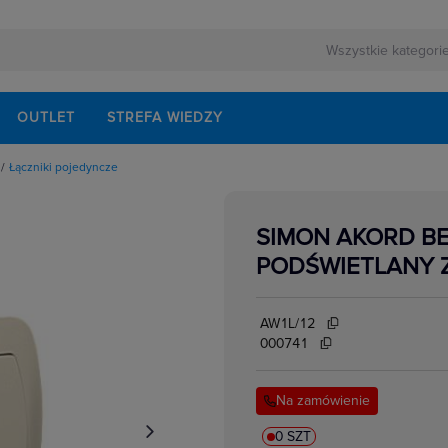
OUTLET
STREFA WIEDZY
Łączniki pojedyncze
owe
owe
urowe
SIMON AKORD BE
we wielostopniowe
yncze
PODŚWIETLANY Z
owe
znikowe
biegunowe
owe
AW1L/12
000741
Na zamówienie
0 SZT