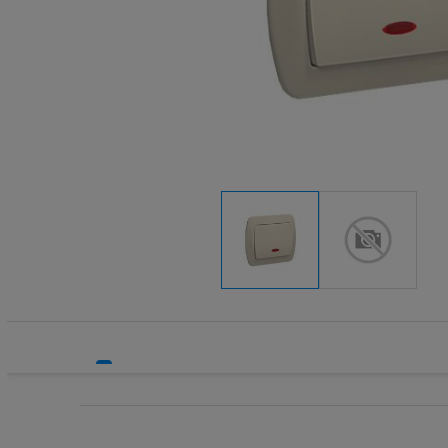
Systemy bezpieczeństwa
Systemy HVAC
Technika grzewcza
Technika instalacyjna