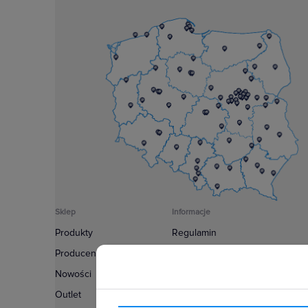
Sklep
Informacje
Produkty
Regulamin
Producenci
Polityka prywatności
Nowości
Regulamin usługi newsletter
Outlet
Zakup urządzeń z czynnikiem c