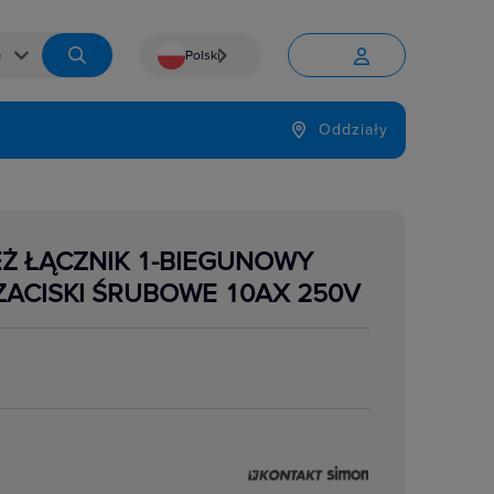
Polski


Język
Oddziały

Ż ŁĄCZNIK 1-BIEGUNOWY
ACISKI ŚRUBOWE 10AX 250V