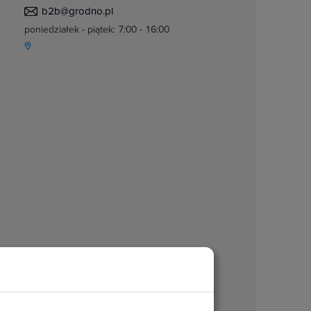
b2b@grodno.pl
poniedziałek - piątek: 7:00 - 16:00