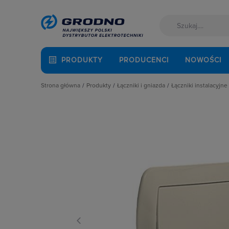
PRODUKTY
PRODUCENCI
NOWOŚCI
Strona główna
Produkty
Łączniki i gniazda
Łączniki instalacyjne
Akcesoria montażowe
Akcesoria
Łączniki hotel
Aparatura i automatyka
Gniazda
Łączniki krzyż
Automatyka Budynkowa
Łączniki instalacyjne
Łączniki miniat
Baterie, akumulatory
Osprzęt M45
Łączniki obroto
Fotowoltaika
Przyciski
Łączniki pojed
Kable i przewody
Puszki instalacyjne
Łączniki schod
Kuchnia i łazienka
Ramki, klawisze, plakietki
Łączniki świec
Łączniki i gniazda
Ściemniacze
Łączniki wielo
Narzędzia i mierniki
Słupki i kolumny zasilające
Łaczniki żaluzj
Ochrona odgromowa
Termostaty i regulatory
Radia i głośniki
Odzież ochronna i BHP
Osprzęt siłowy, przenośny
Oświetlenie
Pompy ciepła
Prowadzenie kabli
Rozdzielnice i obudowy
Sieci zewnętrzne
Stacje ładowania