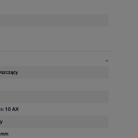
yszczący
ek:
10 AX
wy
 mm