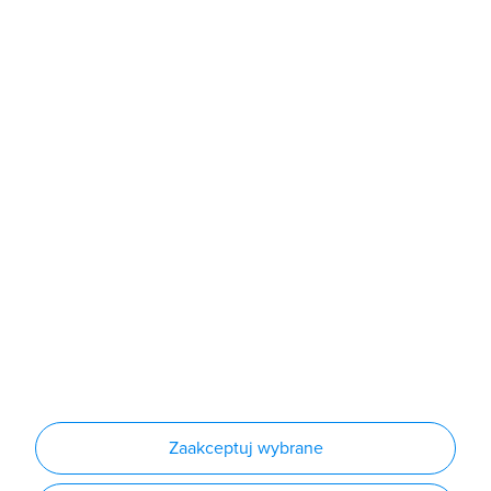
poniedziałek - piątek: 7:00 - 16:00
Sklep
Produkty
Producenci
Nowości
Outlet
Informacje
Regulamin
Polityka prywatności
Regulamin usługi newsletter
Zakup urządzeń z czynnikiem chłodniczym
Warunki dostaw
Lista oddziałów
Konfiguratory
Zaakceptuj wybrane
Najczęściej zadawane pytania
RODO