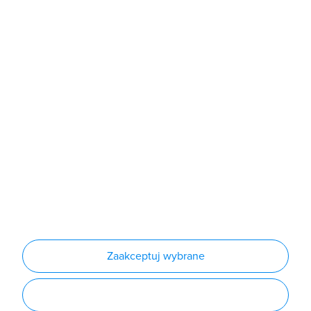
Sklep
Produkty
Producenci
Nowości
Outlet
Informacje
Regulamin
Polityka prywatności
Regulamin usługi newsletter
Zakup urządzeń z czynnikiem chłodniczym
Warunki dostaw
Lista oddziałów
Konfiguratory
Zaakceptuj wybrane
Najczęściej zadawane pytania
RODO