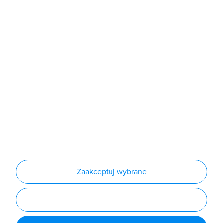
Sklep
Produkty
Producenci
Nowości
Outlet
Informacje
Regulamin
Polityka prywatności
Regulamin usługi newsletter
Zakup urządzeń z czynnikiem chłodniczym
Warunki dostaw
Lista oddziałów
Konfiguratory
Zaakceptuj wybrane
Najczęściej zadawane pytania
RODO