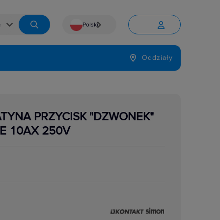
Polski


Język
Oddziały

TYNA PRZYCISK "DZWONEK"
E 10AX 250V