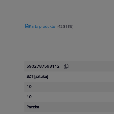
Karta produktu
(42.81 KB)
5902787598112
SZT
[sztuka]
10
10
Paczka