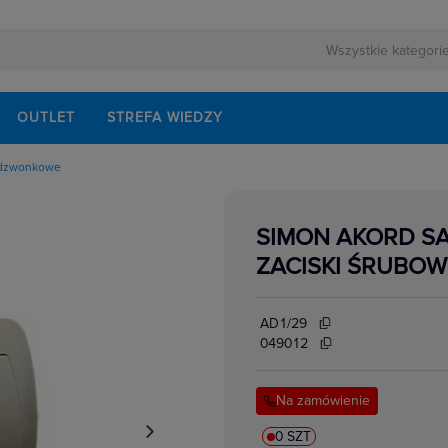
OUTLET
STREFA WIEDZY
i dzwonkowe
nkowe
yncze
SIMON AKORD SA
biegunowe
owe
ZACISKI ŚRUBOW
AD1/29
049012
Na zamówienie
0 SZT