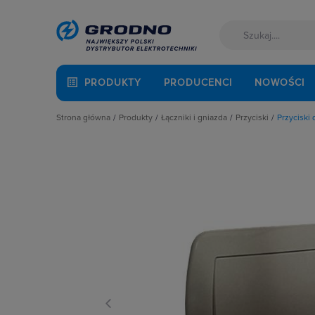
PRODUKTY
PRODUCENCI
NOWOŚCI
Strona główna
Produkty
Łączniki i gniazda
Przyciski
Przycisk
Akcesoria montażowe
Akcesoria
Przyciski dzwo
Aparatura i automatyka
Gniazda
Przyciski pojed
Automatyka Budynkowa
Łączniki instalacyjne
Przyciski światło
Baterie, akumulatory
Osprzęt M45
Przyciski wielo
Fotowoltaika
Przyciski
Przyciski żaluzj
Kable i przewody
Puszki instalacyjne
Łączniki i gniazda
Ramki, klawisze, plakietki
Narzędzia i mierniki
Ściemniacze
Ochrona odgromowa
Słupki i kolumny zasilające
Odzież ochronna i BHP
Termostaty i regulatory
Osprzęt siłowy, przenośny
Oświetlenie
Pompy ciepła
Prowadzenie kabli
Rozdzielnice i obudowy
Sieci zewnętrzne
Stacje ładowania
Systemy bezpieczeństwa