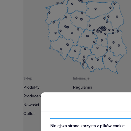
Sklep
Informacje
Produkty
Regulamin
Producenci
Polityka prywatności
Nowości
Regulamin usługi newsletter
Outlet
Zakup urządzeń z czynnikiem c
Warunki dostaw
Niniejsza strona korzysta z plików cookie