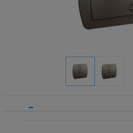
Systemy HVAC
Technika grzewcza
Technika instalacyjna