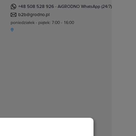
+48 508 528 926
- AiGRODNO WhatsApp (24/7)
b2b@grodno.pl
poniedziałek - piątek: 7:00 - 16:00