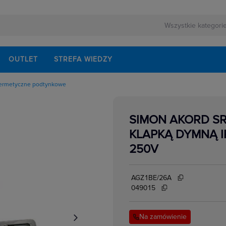
OUTLET
STREFA WIEDZY
ermetyczne podtynkowe
owe
kowe
yczne natynkowe
SIMON AKORD SR
yczne podtynkowe
cyjne
KLAPKĄ DYMNĄ I
edialne, HDMI,USB
łe,ekwipotencjalne,
250V
ormatyczne
e
e
AGZ1BE/26A
049015
Na zamówienie