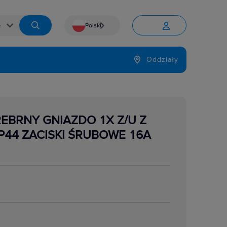
Polski


Język
Oddziały

EBRNY GNIAZDO 1X Z/U Z
P44 ZACISKI ŚRUBOWE 16A