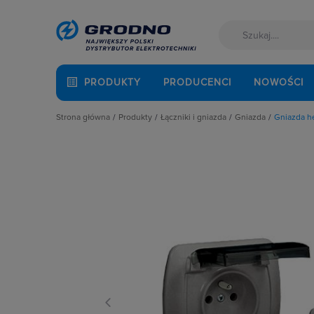
PRODUKTY
PRODUCENCI
NOWOŚCI
Strona główna
Produkty
Łączniki i gniazda
Gniazda
Gniazda h
Akcesoria montażowe
Akcesoria
Gniazda anten
Aparatura i automatyka
Gniazda
Gniazda głośni
Automatyka Budynkowa
Łączniki instalacyjne
Gniazda hermet
Baterie, akumulatory
Osprzęt M45
Gniazda hermet
Fotowoltaika
Przyciski
Gniazda instala
Kable i przewody
Puszki instalacyjne
Gniazda multim
Kuchnia i łazienka
Ramki, klawisze, plakietki
Gniazda pozosta
Łączniki i gniazda
Ściemniacze
Gniazda teleinf
Narzędzia i mierniki
Słupki i kolumny zasilające
Wpusty kablow
Ochrona odgromowa
Termostaty i regulatory
Zestawy łączon
Odzież ochronna i BHP
Osprzęt siłowy, przenośny
Oświetlenie
Pompy ciepła
Prowadzenie kabli
Rozdzielnice i obudowy
Sieci zewnętrzne
Stacje ładowania