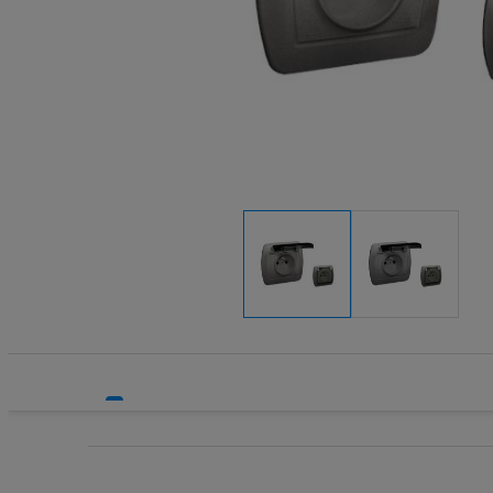
Systemy bezpieczeństwa
Systemy HVAC
Technika grzewcza
Technika instalacyjna