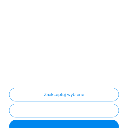
Sklep
Produkty
Producenci
Nowości
Outlet
Informacje
Regulamin
Polityka prywatności
Regulamin usługi newsletter
Zakup urządzeń z czynnikiem chłodniczym
Warunki dostaw
Lista oddziałów
Konfiguratory
Zaakceptuj wybrane
Najczęściej zadawane pytania
RODO