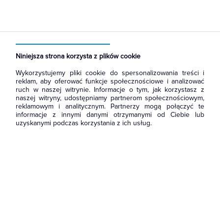
Strona główna
Produkty
Łączniki i gniazda
Puszki instalacyjne
Puszki natynkowe dedykowane do osprzętu
Niniejsza strona korzysta z plików cookie
Wykorzystujemy pliki cookie do spersonalizowania treści i
reklam, aby oferować funkcje społecznościowe i analizować
ruch w naszej witrynie. Informacje o tym, jak korzystasz z
naszej witryny, udostępniamy partnerom społecznościowym,
reklamowym i analitycznym. Partnerzy mogą połączyć te
informacje z innymi danymi otrzymanymi od Ciebie lub
uzyskanymi podczas korzystania z ich usług.