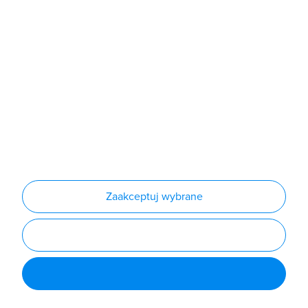
Produkty
Producenci
Nowości
Outlet
Informacje
Regulamin
Polityka prywatności
Regulamin usługi newsletter
Zakup urządzeń z czynnikiem chłodniczym
Warunki dostaw
Lista oddziałów
Konfiguratory
Zaakceptuj wybrane
Najczęściej zadawane pytania
RODO
Powered by
Certusoft
Social media