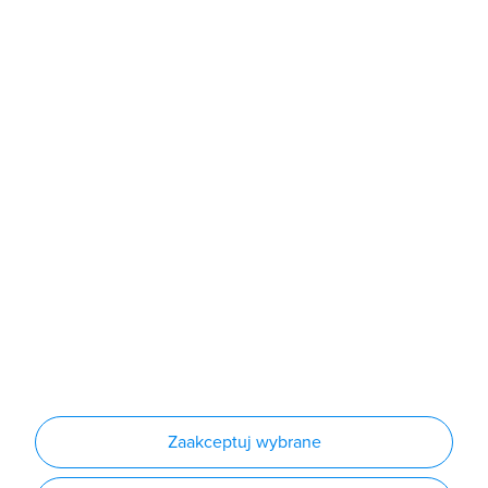
poniedziałek - piątek: 7:00 - 16:00
Sklep
Produkty
Producenci
Nowości
Outlet
Informacje
Regulamin
Polityka prywatności
Regulamin usługi newsletter
Zakup urządzeń z czynnikiem chłodniczym
Warunki dostaw
Lista oddziałów
Konfiguratory
Zaakceptuj wybrane
Najczęściej zadawane pytania
RODO