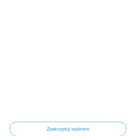
poniedziałek - piątek: 7:00 - 16:00
Sklep
Produkty
Producenci
Nowości
Outlet
Informacje
Regulamin
Polityka prywatności
Regulamin usługi newsletter
Zakup urządzeń z czynnikiem chłodniczym
Warunki dostaw
Lista oddziałów
Konfiguratory
Zaakceptuj wybrane
Najczęściej zadawane pytania