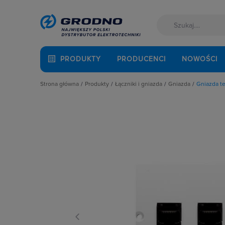
PRODUKTY
PRODUCENCI
NOWOŚCI
Strona główna
Produkty
Łączniki i gniazda
Gniazda
Gniazda t
Akcesoria montażowe
Akcesoria
Gniazda anten
Aparatura i automatyka
Gniazda
Gniazda głośni
Automatyka Budynkowa
Łączniki instalacyjne
Gniazda hermet
Baterie, akumulatory
Osprzęt M45
Gniazda hermet
Fotowoltaika
Przyciski
Gniazda instala
Kable i przewody
Puszki instalacyjne
Gniazda multim
Łączniki i gniazda
Ramki, klawisze, plakietki
Gniazda pozosta
Narzędzia i mierniki
Ściemniacze
Gniazda teleinf
Ochrona odgromowa
Słupki i kolumny zasilające
Wpusty kablow
Odzież ochronna i BHP
Termostaty i regulatory
Zestawy łączon
Osprzęt siłowy, przenośny
Oświetlenie
Pompy ciepła
Prowadzenie kabli
Rozdzielnice i obudowy
Sieci zewnętrzne
Stacje ładowania
Systemy bezpieczeństwa