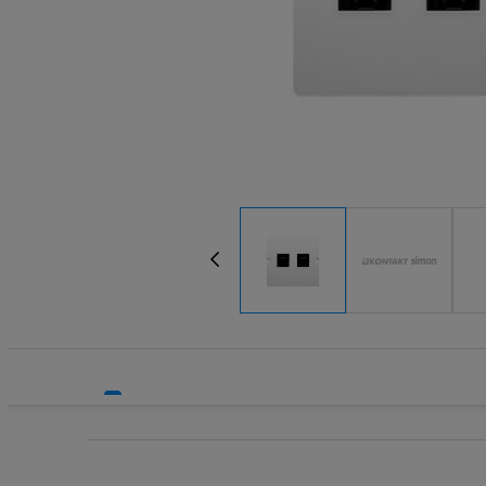
Systemy HVAC
Technika grzewcza
Technika instalacyjna