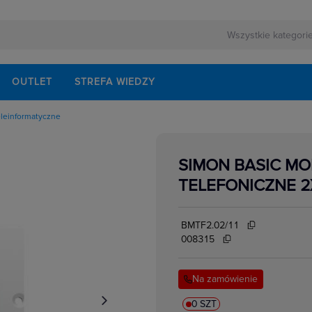
OUTLET
STREFA WIEDZY
eleinformatyczne
owe
kowe
yczne natynkowe
SIMON BASIC MO
yczne podtynkowe
cyjne
TELEFONICZNE 2
edialne, HDMI,USB
łe,ekwipotencjalne,
ormatyczne
e
BMTF2.02/11
e
008315
Na zamówienie
0 SZT