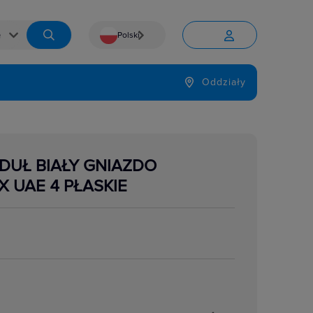
Polski


Język
Oddziały

DUŁ BIAŁY GNIAZDO
X UAE 4 PŁASKIE