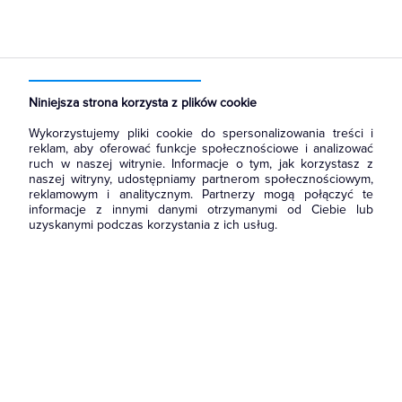
Strona główna
Produkty
Łączniki i gniazda
Ramki, klawisze, plakietki
Ramki
Niniejsza strona korzysta z plików cookie
Wykorzystujemy pliki cookie do spersonalizowania treści i
reklam, aby oferować funkcje społecznościowe i analizować
ruch w naszej witrynie. Informacje o tym, jak korzystasz z
naszej witryny, udostępniamy partnerom społecznościowym,
reklamowym i analitycznym. Partnerzy mogą połączyć te
informacje z innymi danymi otrzymanymi od Ciebie lub
uzyskanymi podczas korzystania z ich usług.