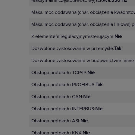
Maksymalna częstotliwość wyjściowa:
550 Hz
Maks. moc oddawana (char. obciążenia kwadrato
Maks. moc oddawana (char. obciążenia liniowa) 
Z elementem regulacyjnym/sterującym:
Nie
Dozwolone zastosowanie w przemyśle:
Tak
Dozwolone zastosowanie w budownictwie miesz
Obsługa protokołu TCP/IP:
Nie
Obsługa protokołu PROFIBUS:
Tak
Obsługa protokołu CAN:
Nie
Obsługa protokołu INTERBUS:
Nie
Obsługa protokołu ASI:
Nie
Obsługa protokołu KNX:
Nie