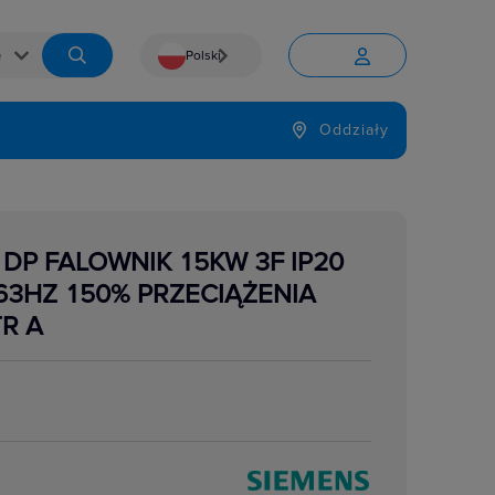
Polski


Język
Oddziały

 DP FALOWNIK 15KW 3F IP20
-63HZ 150% PRZECIĄŻENIA
TR A