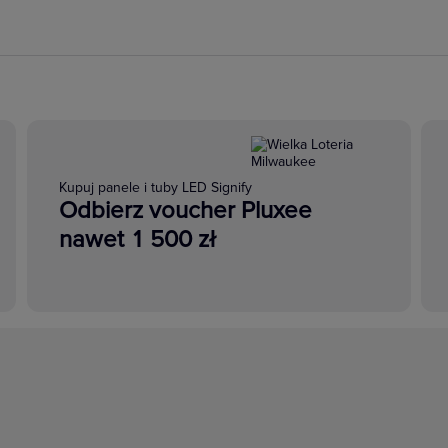
Komplementarność
owi element aparatury modułowej. Można go stosować
k styki pomocznicze, wyłączniki nadprądowe 5SL / 5SY
5SV3 / 5SV4.
Kupuj panele i tuby LED Signify
Odbierz voucher Pluxee
nawet 1 500 zł
łowa SENTRON
a które Cię stać