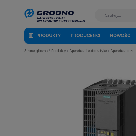
PRODUKTY
PRODUCENCI
NOWOŚCI
Strona główna
Produkty
Aparatura i automatyka
Aparatura rozr
Akcesoria montażowe
Aparatura do kompensacji mocy bie
Dławiki i fil
Aparatura i automatyka
Aparatura i urządzenia zasilania r
Kable połą
Automatyka Budynkowa
Aparatura modułowa nn
Kontrolery
Baterie, akumulatory
Aparatura pomiarowa
Pozostałe 
Fotowoltaika
Aparatura rozruchowa do silników e
Przemienni
Kable i przewody
Aparatura średniego napięcia
Regulatory
Kuchnia i łazienka
Aparatura zasilająca
Rezystory
Łączniki i gniazda
Automatyka przemysłowa
Serwonap
Narzędzia i mierniki
Czujniki i wyłączniki krańcowe
Softstarty 
Ochrona odgromowa
Elementy pasywne
Stycznikow
Odzież ochronna i BHP
Elementy sterowania i sygnalizacji
Zestawy ro
Osprzęt siłowy, przenośny
Optoelektronika
Oświetlenie
Przekaźniki
Pompy ciepła
Rozłączniki i podstawy bezpieczni
Prowadzenie kabli
Sterownie i zabezpieczenie silnikó
Rozdzielnice i obudowy
Wyłączniki, rozłączniki
Sieci zewnętrzne
Stacje ładowania