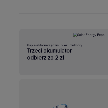
Stycznik 5TT58 stan
z serii, takimi ja
Kup elektronarzędzia i 2 akumulatory
Trzeci akumulator
odbierz za 2 zł
Aparatura modu
Bezpieczeństwo, n