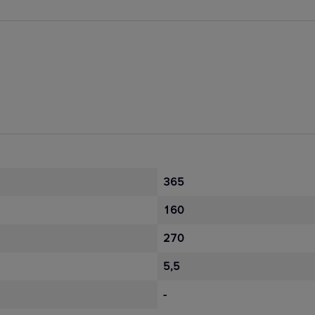
rować
Który stycznik zastosować dla
?
układu trójfazowego?
365
160
270
5,5
-