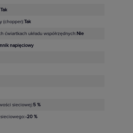
jątkową wytrzymałość. Jego żywotność to 3
.
stwo
:
Tak
 (chopper):
Tak
zacja położenia styków do szybkiego
ch ćwiartkach układu współrzędnych:
Nie
nnik napięciowy
a
ć można sterować stycznikiem
wości sieciowej:
5 %
58 dostęny jest szeroki zakres napięć
 sieciowego:
-20 %
 wybranego modelu dostępny jest zakres napięć