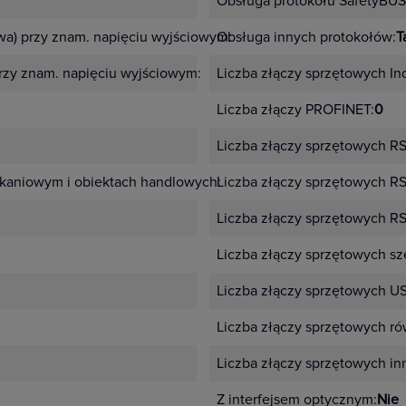
Obsługa protokołu SafetyBUS
Zdalne ste
wa) przy znam. napięciu wyjściowym:
15 kW
Obsługa innych protokołów:
T
przy znam. napięciu wyjściowym:
11 kW
Liczba złączy sprzętowych Ind
Stycznik modułowy 
Liczba złączy PROFINET:
0
instalacjach elekt
pomocą napięcia zas
Liczba złączy sprzętowych R
elektromechaniczny,
wyłączanie obwodu 
kaniowym i obiektach handlowych:
Tak
Liczba złączy sprzętowych R
Liczba złączy sprzętowych R
Liczba złączy sprzętowych s
Liczba złączy sprzętowych U
Najlepsza j
Liczba złączy sprzętowych ró
Standard wykonania czyn
Liczba złączy sprzętowych in
profesjonalnych instalacji
Bardzo dłu
Z interfejsem optycznym:
Nie