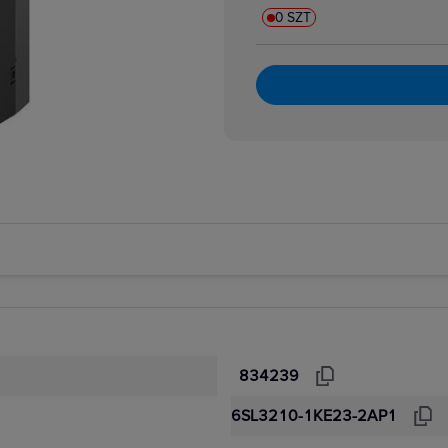
0 SZT
834239
6SL3210-1KE23-2AP1