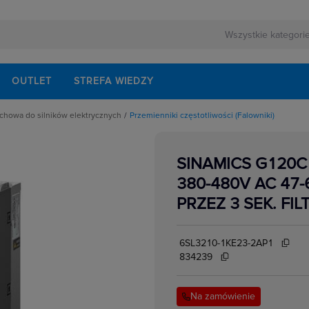
OUTLET
STREFA WIEDZY
uchowa do silników elektrycznych
Przemienniki częstotliwości (Falowniki)
rnej
try
ezerwowego
czeniowe i zasilające
 ruchu
SINAMICS G120C
akcesoria
lektrycznych
ki częstotliwości (Falowniki)
380-480V AC 47
 prędkości
 hamujące
PRZEZ 3 SEK. FIL
ędy
(Rozruszniki)
e układy gwiazda-trójkąt
zruchowe silnika
6SL3210-1KE23-2AP1
834239
kowe
w elektrycznych
Na zamówienie