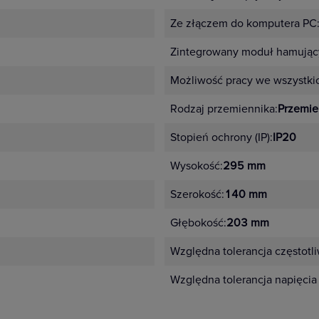
Stycznik modułowy ma wy
miliony cykli łączeniowych
Bezpieczeń
Ze złączem do komputera PC
Zintegrowany moduł hamujący
Zapewnia je m.in. sygnali
sprawdzenia stanu pracy.
Możliwość pracy we wszystki
Rodzaj przemiennika:
Przemie
Najczęściej zadawane pytani
Stopień ochrony (IP):
IP20
Wysokość:
295 mm
Szerokość:
140 mm
Głębokość:
203 mm
Jakim zakresem napię
modułowym 5TT58?
Względna tolerancja częstotli
W modułowych stycznikach 5TT
Względna tolerancja napięcia
sterujących. W zależności od
od 24 do 230 V AC.