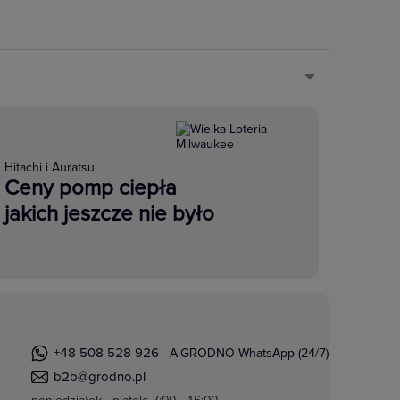
 z innymi produktami
 i różnicowoprądowe
Hitachi i Auratsu
Ceny pomp ciepła
jakich jeszcze nie było
+48 508 528 926
- AiGRODNO WhatsApp (24/7)
b2b@grodno.pl