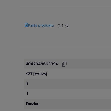
Karta produktu
(1.1 KB)
Jakim zakresem napięć można ste
stycznikiem modułowym 5TT58
4042948663394
SZT
[sztuka]
1
1
Paczka