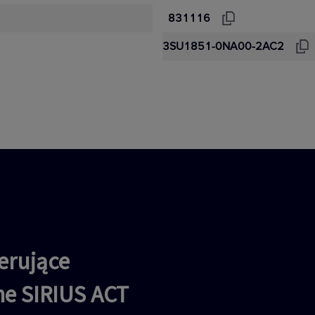
831116
3SU1851-0NA00-2AC2
erujące
jne SIRIUS ACT