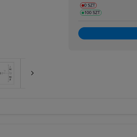
ki przyciskowe
0 SZT
i sterownicze, joysticki
100 SZT
grzybkowe bezpieczeństwa
nożne/ręczne, kompletne
sterownicze, kompletne
erowania dwuręcznego
ampek i wkładki przycisków
lnego sterowania
ocnicze
ory
 szyldy opisowe
 nożne