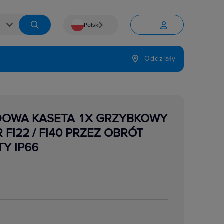
Polski


Język
Oddziały

UDOWA KASETA 1X GRZYBKOWY
 FI22 / FI40 PRZEZ OBRÓT
Y IP66