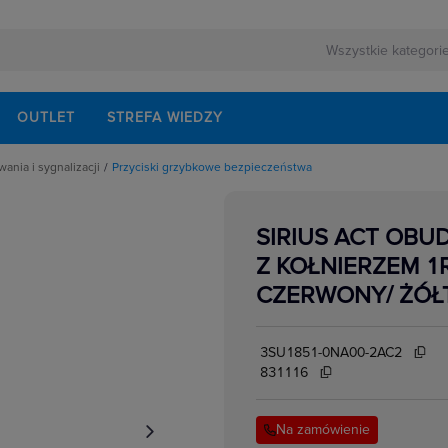
OUTLET
STREFA WIEDZY
ania i sygnalizacji
Przyciski grzybkowe bezpieczeństwa
rnej
ek sygnalizacyjnych
ezerwowego
o kolumn sygnalizacyjnych
SIRIUS ACT OB
pek sygnalizacyjnych
lektrycznych
B i RJ
Z KOŁNIERZEM 1R
rownicze
wnicowe
CZERWONY/ ŻÓŁT
gnalizacyjne
nalizacyjne, kompletne
ączniki
zełączników obrotowych
3SU1851-0NA00-2AC2
zycisków grzybkowych
zycisków sterowniczych
831116
kowe
o kaset sterowniczych
w elektrycznych
montażowa styków i lampek
etry
Na zamówienie
akcesoria
ki obrotowe, kompletne