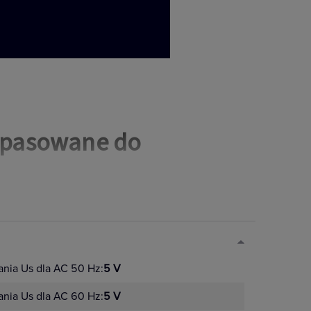
opasowane do
Nowa generacja
urządzeń
nia Us dla AC 50 Hz:
5 V
pulpitowych
nia Us dla AC 60 Hz:
5 V