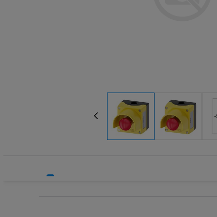
Systemy bezpieczeństwa
Przełączni
Systemy HVAC
Przełącznik
Technika grzewcza
Przyciski 
Technika instalacyjna
Przyciski 
Przyciski 
Pulpity st
Soczewki l
Stacje zda
Styki pom
Sygnalizat
Tabliczki i
Wyłączniki