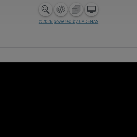
o obejmuje oferta SIRIUS AC
Elementy wykonawcze
Kolor, możliwość podświetlania, rodza
z cech, po których możemy klasyfikow
szerokiej ofercie aparatura pulpitow
wymaganiom większości aplikacji. Gn
joysticki, przyciski podwójne i pocz
trójpozycyjne - to tylko niektóre z ci
warto zwrócić uwagę.
Obudowy sterownicze
Obudowy z tworzywa lub metalu, z j
czterema lub sześcioma punktami s
mogą być dodatkowo łączone ze sob
łączników. W ofercie znajdują się zar
obuudowy. Warto również podkreślić,
komunikacyjne w wersji IO-Link i AS
wewnątrz obudowy.
Szeroka paleta akcesoriów