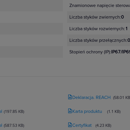
Znamionowe napięcie sterowa
SI
po
Liczba styków zwiernych:
0
sy
un
Liczba styków rozwiernych:
wc
1
fi
Liczba styków przełącznych:
z 
tw
Stopień ochrony (IP):
IP67/IP6
fu
ko
AC
te
w 
Deklaracja. REACH
(58.01 KB
różniają się urządzenia SIR
pl
Karta produktu
(197.85 KB)
(1.1 KB)
pl
Certyfikat
(587.53 KB)
(4.23 KB)