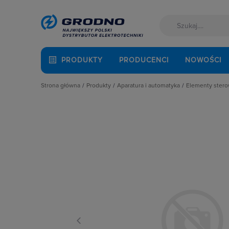
PRODUKTY
PRODUCENCI
NOWOŚCI
Strona główna
Produkty
Aparatura i automatyka
Elementy sterow
Akcesoria montażowe
Aparatura do kompensacji mocy bie
Bloki lamp
Aparatura i automatyka
Aparatura i urządzenia zasilania r
Buczki
Automatyka Budynkowa
Aparatura modułowa nn
Elementy d
Baterie, akumulatory
Aparatura pomiarowa
Główki lam
Fotowoltaika
Aparatura rozruchowa do silników e
Gniazda US
Kable i przewody
Aparatura średniego napięcia
Kasety ste
Kuchnia i łazienka
Aparatura zasilająca
Kasety su
Łączniki i gniazda
Automatyka przemysłowa
Kolumny sy
Narzędzia i mierniki
Czujniki i wyłączniki krańcowe
Lampki syg
Ochrona odgromowa
Elementy pasywne
Mikroprzeł
Odzież ochronna i BHP
Elementy sterowania i sygnalizacji
Napędy pr
Osprzęt siłowy, przenośny
Optoelektronika
Napędy pr
Oświetlenie
Przekaźniki
Napędy pr
Pompy ciepła
Rozłączniki i podstawy bezpieczni
Obudowy d
Prowadzenie kabli
Sterownie i zabezpieczenie silnikó
Podstawa 
Rozdzielnice i obudowy
Wyłączniki, rozłączniki
Potencjom
Sieci zewnętrzne
Pozostałe 
Stacje ładowania
Przełączni