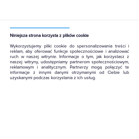
Strona główna
Produkty
Łączniki i gniazda
Ramki, klawisze, plakietki
Klawisze
Niniejsza strona korzysta z plików cookie
Wykorzystujemy pliki cookie do spersonalizowania treści i
reklam, aby oferować funkcje społecznościowe i analizować
ruch w naszej witrynie. Informacje o tym, jak korzystasz z
naszej witryny, udostępniamy partnerom społecznościowym,
reklamowym i analitycznym. Partnerzy mogą połączyć te
informacje z innymi danymi otrzymanymi od Ciebie lub
uzyskanymi podczas korzystania z ich usług.