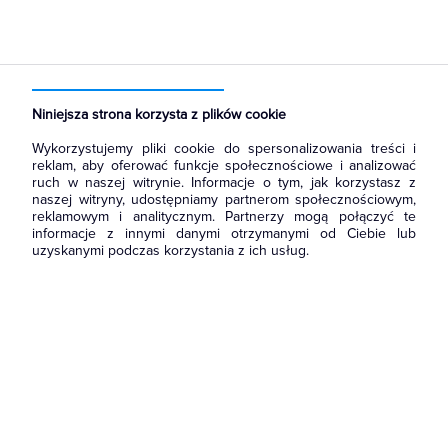
Strona główna
Produkty
Aparatura i automatyka
Rozłączniki i podstawy bezpiecznikowe
Rozłączniki bezpiecznikowe listwowe NH
Niniejsza strona korzysta z plików cookie
Wykorzystujemy pliki cookie do spersonalizowania treści i
reklam, aby oferować funkcje społecznościowe i analizować
ruch w naszej witrynie. Informacje o tym, jak korzystasz z
naszej witryny, udostępniamy partnerom społecznościowym,
reklamowym i analitycznym. Partnerzy mogą połączyć te
informacje z innymi danymi otrzymanymi od Ciebie lub
uzyskanymi podczas korzystania z ich usług.