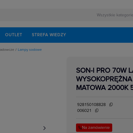
OUTLET
STREFA WIEDZY
ładowcze
Lampy sodowe
y metalohalogenkowe
e
y sodowe
SON-I PRO 70W
e
WYSOKOPRĘŻNA 
we
MATOWA 2000K 
928150108828
006021
Na zamówienie