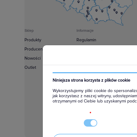
Sklep
Informacje
Produkty
Regulamin
Producenci
Polityka prywatności
Nowości
Regulamin usługi newsletter
Outlet
Zakup urządzeń z czynnikiem c
Warunki dostaw
Niniejsza strona korzysta z plików cookie
Lista oddziałów
Wykorzystujemy pliki cookie do spersonalizo
Konfiguratory
jak korzystasz z naszej witryny, udostępni
otrzymanymi od Ciebie lub uzyskanymi podcz
Najczęściej zadawane pytania
RODO
*