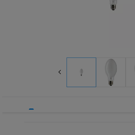
Systemy HVAC
Technika grzewcza
Technika instalacyjna