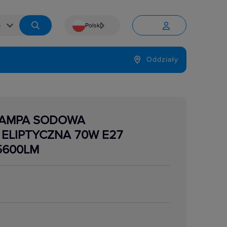
Polski


Język
Oddziały

 LAMPA SODOWA
ELIPTYCZNA 70W E27
5600LM