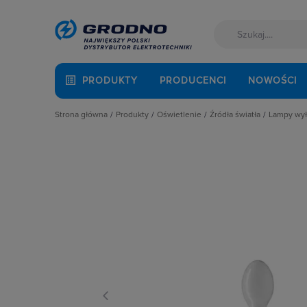
PRODUKTY
PRODUCENCI
NOWOŚCI
Strona główna
Produkty
Oświetlenie
Źródła światła
Lampy wy
Akcesoria montażowe
Latarki
Lampy LED
Lamp
Aparatura i automatyka
Oprawy Oświetleniowe
Lampy specjalistyczn
Lamp
Automatyka Budynkowa
Oświetlenie dekoracyjne
Lampy wyładowcze
Baterie, akumulatory
Oświetlenie inteligentne
Świetlówki liniowe
Fotowoltaika
Słupy oświetleniowe i energetyczn
Żarówki halogenowe
Kable i przewody
Źródła światła
Żarówki samochodo
Łączniki i gniazda
Żarówki tradycyjne
Narzędzia i mierniki
Ochrona odgromowa
Odzież ochronna i BHP
Osprzęt siłowy, przenośny
Oświetlenie
Pompy ciepła
Prowadzenie kabli
Rozdzielnice i obudowy
Sieci zewnętrzne
Stacje ładowania
Systemy bezpieczeństwa