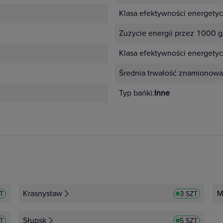
Klasa efektywności energety
Zużycie energii przez 1000 g
Klasa efektywności energetyc
Średnia trwałość znamionowa
Typ bańki:
Inne
Krasnystaw
M
T
3 SZT
Słupsk
ZT
5 SZT