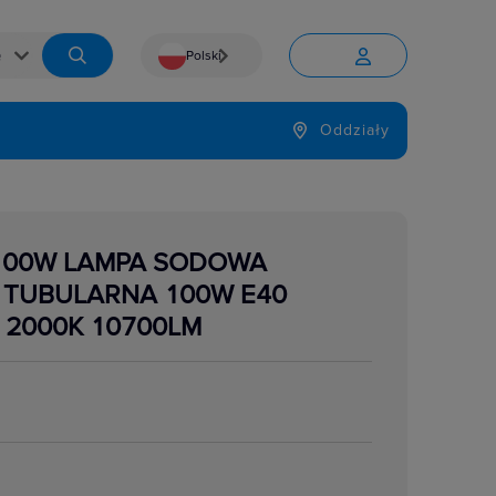
Polski


Język
Oddziały

 100W LAMPA SODOWA
TUBULARNA 100W E40
 2000K 10700LM