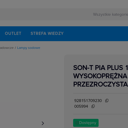
OUTLET
STREFA WIEDZY
ładowcze
Lampy sodowe
y metalohalogenkowe
e
y sodowe
SON-T PIA PLUS
e
WYSOKOPRĘŻNA 
we
PRZEZROCZYSTA
928151709230
005994
Dostępny