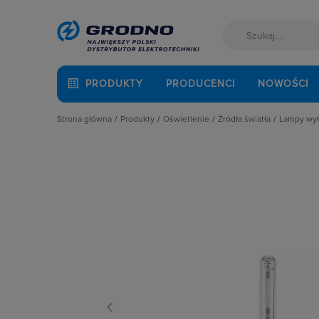
PRODUKTY
PRODUCENCI
NOWOŚCI
Strona główna
Produkty
Oświetlenie
Źródła światła
Lampy wy
Akcesoria montażowe
Latarki
Lampy LED
Lamp
Aparatura i automatyka
Oprawy Oświetleniowe
Lampy specjalistyczn
Lamp
Automatyka Budynkowa
Oświetlenie dekoracyjne
Lampy wyładowcze
Baterie, akumulatory
Oświetlenie inteligentne
Świetlówki liniowe
Fotowoltaika
Słupy oświetleniowe i energetyczn
Żarówki halogenowe
Kable i przewody
Źródła światła
Żarówki samochodo
Łączniki i gniazda
Żarówki tradycyjne
Narzędzia i mierniki
Ochrona odgromowa
Odzież ochronna i BHP
Osprzęt siłowy, przenośny
Oświetlenie
Pompy ciepła
Prowadzenie kabli
Rozdzielnice i obudowy
Sieci zewnętrzne
Stacje ładowania
Systemy bezpieczeństwa