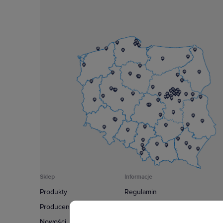
Sklep
Informacje
Produkty
Regulamin
Producenci
Polityka prywatności
Nowości
Regulamin usługi newsletter