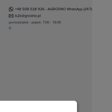
+48 508 528 926
- AiGRODNO WhatsApp (24/7)
b2b@grodno.pl
poniedziałek - piątek: 7:00 - 16:00