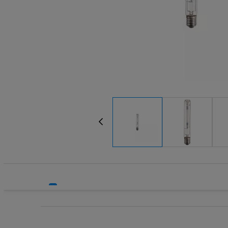
Systemy HVAC
Technika grzewcza
Technika instalacyjna