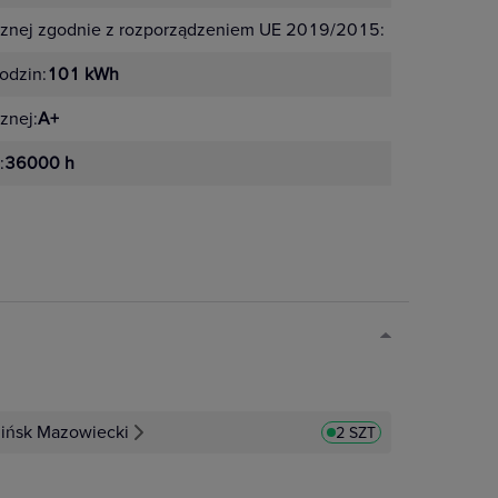
cznej zgodnie z rozporządzeniem UE 2019/2015:
F
odzin:
101 kWh
znej:
A+
:
36000 h
ińsk Mazowiecki
2 SZT