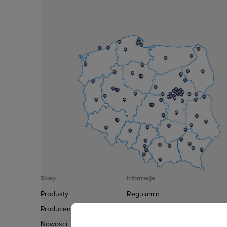
Sklep
Informacje
Produkty
Regulamin
Producenci
Polityka prywatności
Nowości
Regulamin usługi newsletter