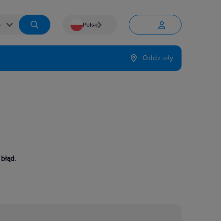
Polski


Język
Oddziały

 błąd.