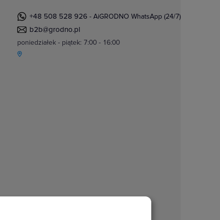
+48 508 528 926
- AiGRODNO WhatsApp (24/7)
b2b@grodno.pl
poniedziałek - piątek: 7:00 - 16:00