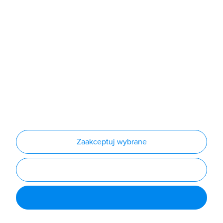
Produkty
Producenci
Nowości
Outlet
Informacje
Regulamin
Polityka prywatności
Regulamin usługi newsletter
Zakup urządzeń z czynnikiem chłodniczym
Warunki dostaw
Lista oddziałów
Konfiguratory
Zaakceptuj wybrane
Najczęściej zadawane pytania
RODO
Powered by
Certusoft
Social media