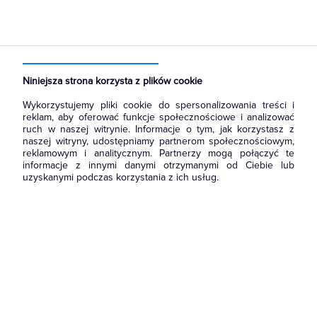
Strona główna
Produkty
Prowadzenie kabli
Osprzęt do linii napowietrznych
Haki i śruby
Niniejsza strona korzysta z plików cookie
Wykorzystujemy pliki cookie do spersonalizowania treści i
reklam, aby oferować funkcje społecznościowe i analizować
ruch w naszej witrynie. Informacje o tym, jak korzystasz z
naszej witryny, udostępniamy partnerom społecznościowym,
reklamowym i analitycznym. Partnerzy mogą połączyć te
informacje z innymi danymi otrzymanymi od Ciebie lub
uzyskanymi podczas korzystania z ich usług.