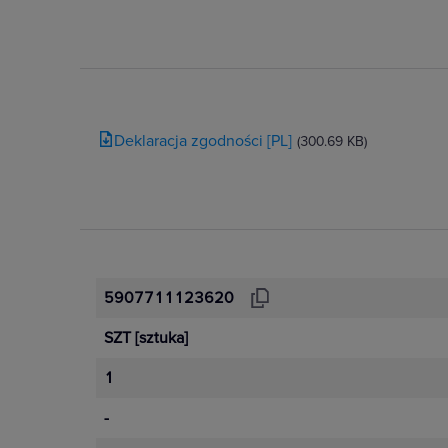
Deklaracja zgodności [PL]
(300.69 KB)
5907711123620
SZT
[sztuka]
1
-