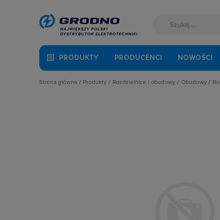
PRODUKTY
PRODUCENCI
NOWOŚCI
Strona główna
Produkty
Rozdzielnice i obudowy
Obudowy
Ro
Akcesoria montażowe
Akcesoria do rozbudowy rozdzielni
Drzwiczki 
Aparatura i automatyka
Obudowy
Obudowy 
Automatyka Budynkowa
Obudowy i szafy licznikowe
Obudowy
Baterie, akumulatory
Rozdział energii i podłączenie zasil
Obudowy 
Fotowoltaika
Szynoprzewody
Obudowy 
Kable i przewody
Wentylacja i ogrzewanie
Obudowy 
Łączniki i gniazda
Obudowy z
Narzędzia i mierniki
Puszki n
Ochrona odgromowa
Rozdzieln
Odzież ochronna i BHP
Osprzęt siłowy, przenośny
Oświetlenie
Pompy ciepła
Prowadzenie kabli
Rozdzielnice i obudowy
Sieci zewnętrzne
Stacje ładowania
Systemy bezpieczeństwa