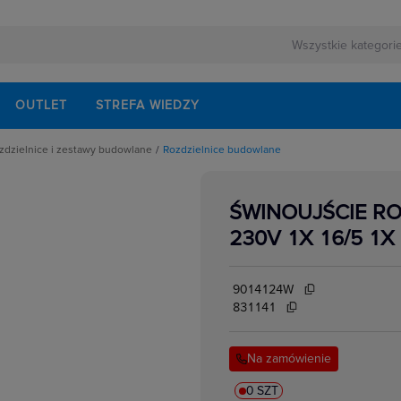
OUTLET
STREFA WIEDZY
zdzielnice i zestawy budowlane
Rozdzielnice budowlane
rewizyjne i ramki
Rozdzielnice budowlane
puste metalowe
Słupki z gniazdami
 modułowe
Zestawy instalacyjne
ŚWINOUJŚCIE R
ania
ognioodporne, akcesoria
puste tworzywo
230V 1X 16/5 1X 
sterownicze
 aparaturą łączeniową i zabepieczeniową
atynkowe
ice i zestawy budowlane
9014124W
831141
Na zamówienie
0 SZT