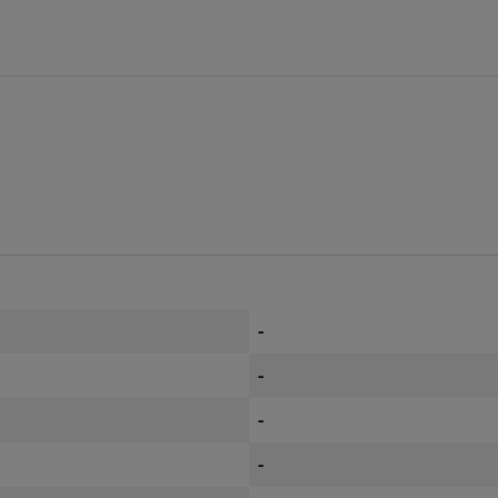
-
-
-
-