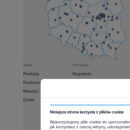
Sklep
Informacje
Produkty
Regulamin
Producenci
Polityka prywatności
Nowości
Regulamin usługi newsletter
Outlet
Zakup urządzeń z czynnikiem c
Warunki dostaw
Niniejsza strona korzysta z plików cookie
Lista oddziałów
Wykorzystujemy pliki cookie do spersonalizo
Konfiguratory
jak korzystasz z naszej witryny, udostępni