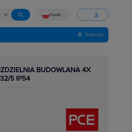
Polski


Język
Oddziały

OZDZIELNIA BUDOWLANA 4X
32/5 IP54