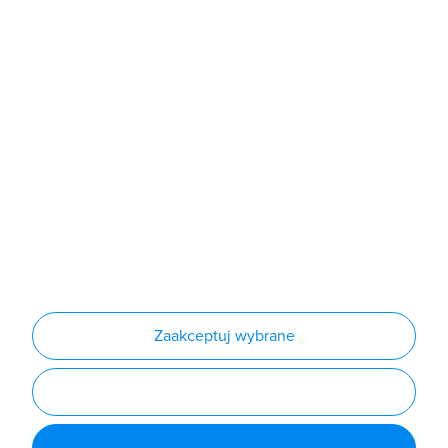
Sklep
Produkty
Producenci
Nowości
Outlet
Informacje
Regulamin
Polityka prywatności
Regulamin usługi newsletter
Zakup urządzeń z czynnikiem chłodniczym
Warunki dostaw
Lista oddziałów
Konfiguratory
Zaakceptuj wybrane
Najczęściej zadawane pytania
RODO