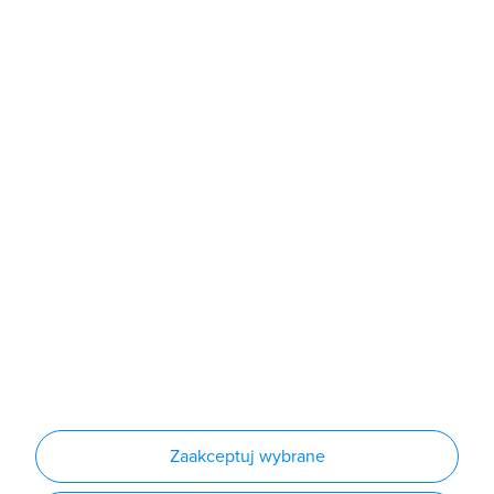
poniedziałek - piątek: 7:00 - 16:00
Sklep
Produkty
Producenci
Nowości
Outlet
Informacje
Regulamin
Polityka prywatności
Regulamin usługi newsletter
Zakup urządzeń z czynnikiem chłodniczym
Warunki dostaw
Lista oddziałów
Konfiguratory
Zaakceptuj wybrane
Najczęściej zadawane pytania
RODO