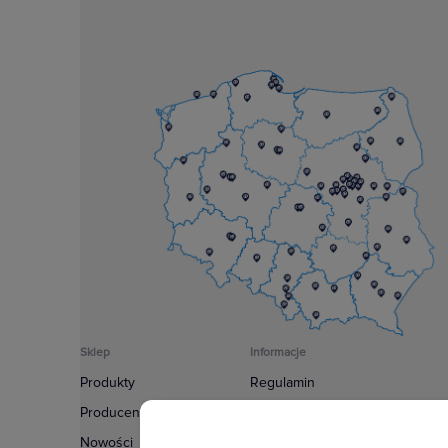
Sklep
Informacje
Produkty
Regulamin
Producenci
Polityka prywatności
Nowości
Regulamin usługi newsletter