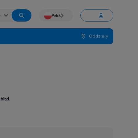
Polski


Język
Oddziały

 błąd.