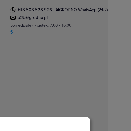
+48 508 528 926
- AiGRODNO WhatsApp (24/7)
b2b@grodno.pl
poniedziałek - piątek: 7:00 - 16:00