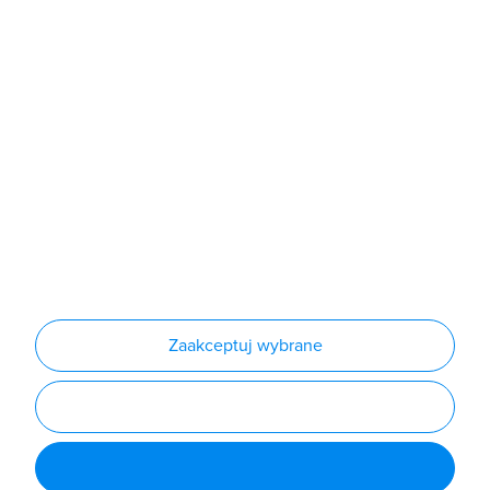
Sklep
Produkty
Producenci
Nowości
Outlet
Informacje
Regulamin
Polityka prywatności
Regulamin usługi newsletter
Zakup urządzeń z czynnikiem chłodniczym
Warunki dostaw
Lista oddziałów
Konfiguratory
Zaakceptuj wybrane
Najczęściej zadawane pytania
RODO
Powered by
Certusoft
Social media