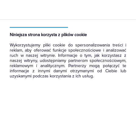
Strona główna
Produkty
Rozdzielnice i obudowy
Akcesoria do rozbudowy rozdzielni
Szyny montażowe
Niniejsza strona korzysta z plików cookie
Wykorzystujemy pliki cookie do spersonalizowania treści i
reklam, aby oferować funkcje społecznościowe i analizować
ruch w naszej witrynie. Informacje o tym, jak korzystasz z
naszej witryny, udostępniamy partnerom społecznościowym,
reklamowym i analitycznym. Partnerzy mogą połączyć te
informacje z innymi danymi otrzymanymi od Ciebie lub
uzyskanymi podczas korzystania z ich usług.