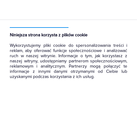
Strona główna
Produkty
Oświetlenie
Źródła światła
Żarówki tradycyjne
Żarówki dekoracyjne, inne
Niniejsza strona korzysta z plików cookie
Wykorzystujemy pliki cookie do spersonalizowania treści i
reklam, aby oferować funkcje społecznościowe i analizować
ruch w naszej witrynie. Informacje o tym, jak korzystasz z
naszej witryny, udostępniamy partnerom społecznościowym,
reklamowym i analitycznym. Partnerzy mogą połączyć te
informacje z innymi danymi otrzymanymi od Ciebie lub
uzyskanymi podczas korzystania z ich usług.