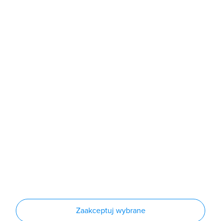
poniedziałek - piątek: 7:00 - 16:00
Sklep
Produkty
Producenci
Nowości
Outlet
Informacje
Regulamin
Polityka prywatności
Regulamin usługi newsletter
Zakup urządzeń z czynnikiem chłodniczym
Warunki dostaw
Lista oddziałów
Konfiguratory
Zaakceptuj wybrane
Najczęściej zadawane pytania