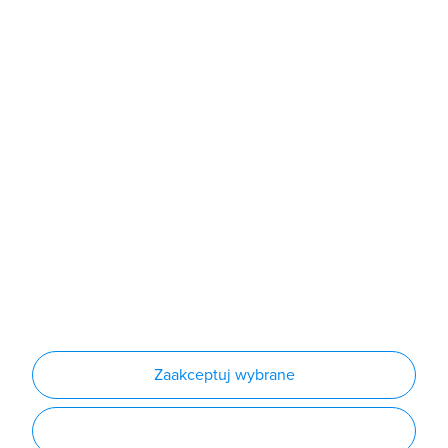
Sklep
Produkty
Producenci
Nowości
Outlet
Informacje
Regulamin
Polityka prywatności
Regulamin usługi newsletter
Zakup urządzeń z czynnikiem chłodniczym
Warunki dostaw
Lista oddziałów
Konfiguratory
Zaakceptuj wybrane
Najczęściej zadawane pytania
RODO