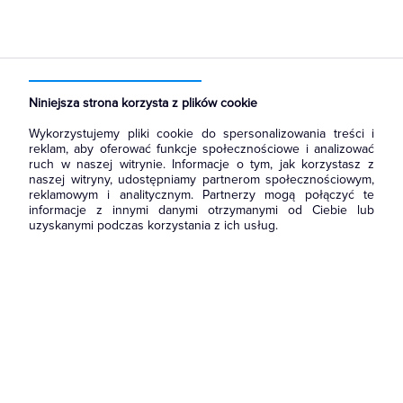
Strona główna
Produkty
Oświetlenie
Źródła światła
Świetlówki liniowe
Świetlówki o średnicy 26mm T8
Niniejsza strona korzysta z plików cookie
Wykorzystujemy pliki cookie do spersonalizowania treści i
reklam, aby oferować funkcje społecznościowe i analizować
ruch w naszej witrynie. Informacje o tym, jak korzystasz z
naszej witryny, udostępniamy partnerom społecznościowym,
reklamowym i analitycznym. Partnerzy mogą połączyć te
informacje z innymi danymi otrzymanymi od Ciebie lub
uzyskanymi podczas korzystania z ich usług.